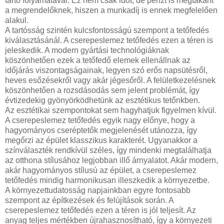
tartó folyamatával. Ez nem csak időt, de pénzt is megtakarít
a megrendelőknek, hiszen a munkadíj is ennek megfelelően
alakul.
A tartósság szintén kulcsfontosságú szempont a tetőfedés
kiválasztásánál. A cserepeslemez tetőfedés ezen a téren is
jeleskedik. A modern gyártási technológiáknak
köszönhetően ezek a tetőfedő elemek ellenállnak az
időjárás viszontagságainak, legyen szó erős napsütésről,
heves esőzésekről vagy akár jégesőről. A felületkezelésnek
köszönhetően a rozsdásodás sem jelent problémát, így
évtizedekig gyönyörködhetünk az esztétikus tetőnkben.
Az esztétikai szempontokat sem hagyhatjuk figyelmen kívül.
A cserepeslemez tetőfedés egyik nagy előnye, hogy a
hagyományos cseréptetők megjelenését utánozza, így
megőrzi az épület klasszikus karakterét. Ugyanakkor a
színválaszték rendkívül széles, így mindenki megtalálhatja
az otthona stílusához legjobban illő árnyalatot. Akár modern,
akár hagyományos stílusú az épület, a cserepeslemez
tetőfedés mindig harmonikusan illeszkedik a környezetbe.
A környezettudatosság napjainkban egyre fontosabb
szempont az építkezések és felújítások során. A
cserepeslemez tetőfedés ezen a téren is jól teljesít. Az
anyag teljes mértékben újrahasznosítható, így a környezeti