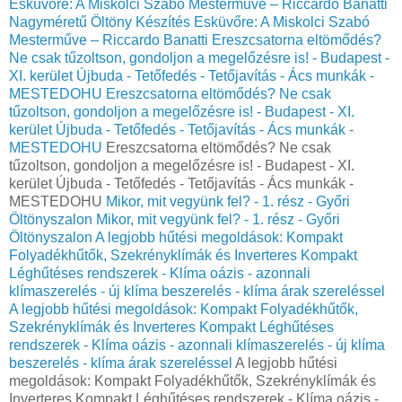
Esküvőre: A Miskolci Szabó Mesterműve – Riccardo Banatti
Nagyméretű Öltöny Készítés Esküvőre: A Miskolci Szabó
Mesterműve – Riccardo Banatti
Ereszcsatorna eltömődés?
Ne csak tűzoltson, gondoljon a megelőzésre is! - Budapest -
XI. kerület Újbuda - Tetőfedés - Tetőjavítás - Ács munkák -
MESTEDOHU
Ereszcsatorna eltömődés? Ne csak
tűzoltson, gondoljon a megelőzésre is! - Budapest - XI.
kerület Újbuda - Tetőfedés - Tetőjavítás - Ács munkák -
MESTEDOHU
Ereszcsatorna eltömődés? Ne csak
tűzoltson, gondoljon a megelőzésre is! - Budapest - XI.
kerület Újbuda - Tetőfedés - Tetőjavítás - Ács munkák -
MESTEDOHU
Mikor, mit vegyünk fel? - 1. rész - Győri
Öltönyszalon
Mikor, mit vegyünk fel? - 1. rész - Győri
Öltönyszalon
A legjobb hűtési megoldások: Kompakt
Folyadékhűtők, Szekrényklímák és Inverteres Kompakt
Léghűtéses rendszerek - Klíma oázis - azonnali
klímaszerelés - új klíma beszerelés - klíma árak szereléssel
A legjobb hűtési megoldások: Kompakt Folyadékhűtők,
Szekrényklímák és Inverteres Kompakt Léghűtéses
rendszerek - Klíma oázis - azonnali klímaszerelés - új klíma
beszerelés - klíma árak szereléssel
A legjobb hűtési
megoldások: Kompakt Folyadékhűtők, Szekrényklímák és
Inverteres Kompakt Léghűtéses rendszerek - Klíma oázis -