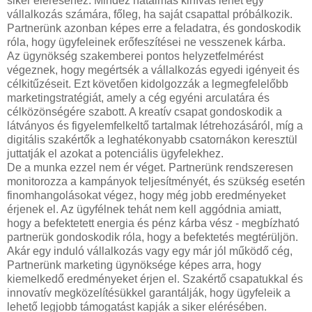
siker eléréséhez. Mindez hatalmas kihívás lehet egy
vállalkozás számára, főleg, ha saját csapattal próbálkozik.
Partnerünk azonban képes erre a feladatra, és gondoskodik
róla, hogy ügyfeleinek erőfeszítései ne vesszenek kárba.
Az ügynökség szakemberei pontos helyzetfelmérést
végeznek, hogy megértsék a vállalkozás egyedi igényeit és
célkitűzéseit. Ezt követően kidolgozzák a legmegfelelőbb
marketingstratégiát, amely a cég egyéni arculatára és
célközönségére szabott. A kreatív csapat gondoskodik a
látványos és figyelemfelkeltő tartalmak létrehozásáról, míg a
digitális szakértők a leghatékonyabb csatornákon keresztül
juttatják el azokat a potenciális ügyfelekhez.
De a munka ezzel nem ér véget. Partnerünk rendszeresen
monitorozza a kampányok teljesítményét, és szükség esetén
finomhangolásokat végez, hogy még jobb eredményeket
érjenek el. Az ügyfélnek tehát nem kell aggódnia amiatt,
hogy a befektetett energia és pénz kárba vész - megbízható
partnerük gondoskodik róla, hogy a befektetés megtérüljön.
Akár egy induló vállalkozás vagy egy már jól működő cég,
Partnerünk marketing ügynöksége képes arra, hogy
kiemelkedő eredményeket érjen el. Szakértő csapatukkal és
innovatív megközelítésükkel garantálják, hogy ügyfeleik a
lehető legjobb támogatást kapják a siker elérésében.