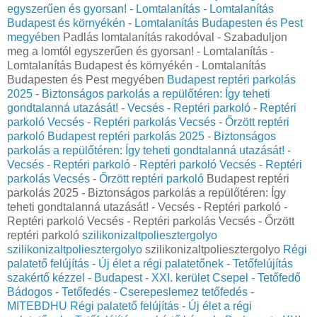
egyszerűen és gyorsan! - Lomtalanítás - Lomtalanítás
Budapest és környékén - Lomtalanítás Budapesten és Pest
megyében
Padlás lomtalanítás rakodóval - Szabaduljon
meg a lomtól egyszerűen és gyorsan! - Lomtalanítás -
Lomtalanítás Budapest és környékén - Lomtalanítás
Budapesten és Pest megyében
Budapest reptéri parkolás
2025 - Biztonságos parkolás a repülőtéren: Így teheti
gondtalanná utazását! - Vecsés - Reptéri parkoló - Reptéri
parkoló Vecsés - Reptéri parkolás Vecsés - Őrzött reptéri
parkoló
Budapest reptéri parkolás 2025 - Biztonságos
parkolás a repülőtéren: Így teheti gondtalanná utazását! -
Vecsés - Reptéri parkoló - Reptéri parkoló Vecsés - Reptéri
parkolás Vecsés - Őrzött reptéri parkoló
Budapest reptéri
parkolás 2025 - Biztonságos parkolás a repülőtéren: Így
teheti gondtalanná utazását! - Vecsés - Reptéri parkoló -
Reptéri parkoló Vecsés - Reptéri parkolás Vecsés - Őrzött
reptéri parkoló
szilikonizaltpoliesztergolyo
szilikonizaltpoliesztergolyo
szilikonizaltpoliesztergolyo
Régi
palatető felújítás - Új élet a régi palatetőnek - Tetőfelújítás
szakértő kézzel - Budapest - XXI. kerület Csepel - Tetőfedő
Bádogos - Tetőfedés - Cserepeslemez tetőfedés -
MITEBDHU
Régi palatető felújítás - Új élet a régi