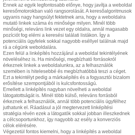
Ennek az egyik legfontosabb előnye, hogy javítja a weboldal
keresőmotorokban való rangsorolását. A keresőalgoritmusok
ugyanis nagy hangsúlyt fektetnek arra, hogy a weboldalra
mutató linkek száma és minősége milyen. Minél több
minőségi, releváns link vezet egy oldalra, annál magasabb
pozíciót fog elérni a keresési találati listákon. Így a
potenciális ügyfelek sokkal nagyobb eséllyel találnak majd
rá a cégünk weboldalára.
Ezen felül a linképítés hozzájárul a weboldal tekintélyének
növeléséhez is. Ha minőségi, megbízható forrásokról
érkeznek linkek a weboldalunkra, az a felhasználók
szemében is hitelesebbé és megbízhatóbbá teszi a céget.
Ezt a tekintélyt pedig a márkaépítés és a fogyasztói bizalom
erősítése szempontjából is kulcsfontosságú.
Emellett a linképítés nagyban növelheti a weboldal
látogatottságát is. Minél több külső, releváns forrásból
érkeznek a felhasználók, annál több potenciális ügyfélhez
juthatunk el. Ráadásul a jól megtervezett linképítési
stratégia révén ezek a látogatók sokkal jobban illeszkednek
a célcsoportunkhoz, így nagyobb az esély a konverziós
célok elérésére.
Végezetül fontos kiemelni, hogy a linképítés a weboldal