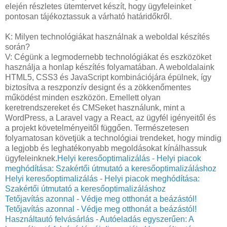
elején részletes ütemtervet készít, hogy ügyfeleinket
pontosan tájékoztassuk a várható határidőkről.
K: Milyen technológiákat használnak a weboldal készítés
során?
V: Cégünk a legmodernebb technológiákat és eszközöket
használja a honlap készítés folyamatában. A weboldalaink
HTML5, CSS3 és JavaScript kombinációjára épülnek, így
biztosítva a reszponzív designt és a zökkenőmentes
működést minden eszközön. Emellett olyan
keretrendszereket és CMSeket használunk, mint a
WordPress, a Laravel vagy a React, az ügyfél igényeitől és
a projekt követelményeitől függően. Természetesen
folyamatosan követjük a technológiai trendeket, hogy mindig
a legjobb és leghatékonyabb megoldásokat kínálhassuk
ügyfeleinknek.
Helyi keresőoptimalizálás - Helyi piacok
meghódítása: Szakértői útmutató a keresőoptimalizáláshoz
Helyi keresőoptimalizálás - Helyi piacok meghódítása:
Szakértői útmutató a keresőoptimalizáláshoz
Tetőjavítás azonnal - Védje meg otthonát a beázástól!
Tetőjavítás azonnal - Védje meg otthonát a beázástól!
Használtautó felvásárlás - Autóeladás egyszerűen: A