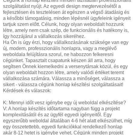
Cégünk a honlap készítés minden fázisában professzionális
szolgáltatást nyújt. Az egyedi design megtervezésétől a
fejlesztésen és tesztelésen át egészen a végső átadásig és
a későbbi támogatásig, minden lépésnél ügyfeleink igényeit
tartjuk szem előtt. Célunk, hogy olyan weboldalt hozzunk
létre, amely nem csak szép, de funkcionális és hatékony is,
így hozzájárul a vállalkozás sikeréhez.
Ha Ön is úgy érzi, hogy vállalkozásának szüksége van egy
új, modern, professzionális honlapra, vagy a meglévő
weboldala felújításra szorul, ne habozzon felkeresni
cégünket. Tapasztalt csapatunk készen áll arra, hogy
segítsen Önnek kiemelkedni a versenytársak közül, és egy
olyan weboldalt hozzon létre, amely valódi értéket teremt
vállalkozása számára. Válassza a minőséget, válassza a
sikert - válassza cégünk honlap készítési szolgáltatásait!
Kérdések és válaszok:
K: Mennyi időt vesz igénybe egy új weboldal elkészítése?
V: A honlap készítés időtartama nagyban függ a projekt
komplexitásától és az ügyfél egyedi igényeitől. Egy
egyszerűbb weboldal általában 4-6 hét alatt elkészülhet, míg
egy összetettebb, egyedi funkciókkal rendelkező honlap
akár 8-12 hetet is igénybe vehet. Cégünk minden projekt