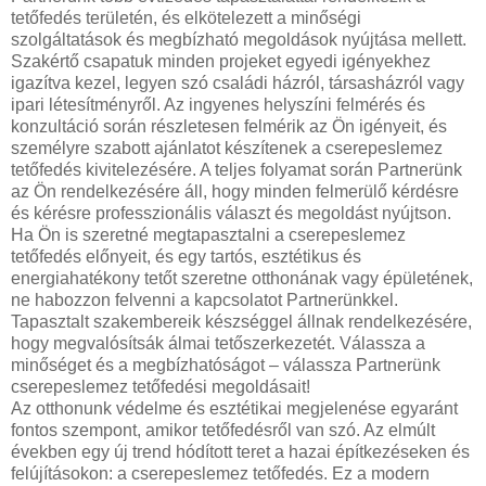
tetőfedés területén, és elkötelezett a minőségi
szolgáltatások és megbízható megoldások nyújtása mellett.
Szakértő csapatuk minden projeket egyedi igényekhez
igazítva kezel, legyen szó családi házról, társasházról vagy
ipari létesítményről. Az ingyenes helyszíni felmérés és
konzultáció során részletesen felmérik az Ön igényeit, és
személyre szabott ajánlatot készítenek a cserepeslemez
tetőfedés kivitelezésére. A teljes folyamat során Partnerünk
az Ön rendelkezésére áll, hogy minden felmerülő kérdésre
és kérésre professzionális választ és megoldást nyújtson.
Ha Ön is szeretné megtapasztalni a cserepeslemez
tetőfedés előnyeit, és egy tartós, esztétikus és
energiahatékony tetőt szeretne otthonának vagy épületének,
ne habozzon felvenni a kapcsolatot Partnerünkkel.
Tapasztalt szakembereik készséggel állnak rendelkezésére,
hogy megvalósítsák álmai tetőszerkezetét. Válassza a
minőséget és a megbízhatóságot – válassza Partnerünk
cserepeslemez tetőfedési megoldásait!
Az otthonunk védelme és esztétikai megjelenése egyaránt
fontos szempont, amikor tetőfedésről van szó. Az elmúlt
években egy új trend hódított teret a hazai építkezéseken és
felújításokon: a cserepeslemez tetőfedés. Ez a modern