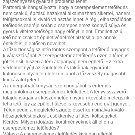
zajszennyezés gyakran probléma lehet.
Partnerünk hangsúlyozta, hogy a cserepeslemez tetőfedés
nem csak új építésű házaknál alkalmazható sikerrel, hanem
felújításoknál is kiváló választás lehet. A régi, elhasználódott
tetőfedés cseréje során a cserepeslemez könnyű súlya és
gyors kivitelezhetősége nagy előnyt jelent. Emellett az új
tető nem csak az épület védelmét biztosítja, de annak
értékét is jelentősen növelheti.
A tűzbiztonság szintén fontos szempont a tetőfedő anyagok
kiválasztásánál. A cserepeslemez tetőfedés ezen a téren is
jól teljesít, hiszen a fém alapanyag nem éghető. Ez extra
védelmet nyújt az épületnek és lakóinak egyaránt,
különösen olyan területeken, ahol a tűzveszély magasabb
kockázatot jelent.
Az energiahatékonyság szempontjából is érdemes
megfontolni a cserepeslemez tetőfedést. A fényvisszaverő
tulajdonságainak köszönhetően nyáron kevésbé melegszik
fel a tető, így az épület hűtése is kevesebb energiát igényel.
Télen pedig a megfelelő szigeteléssel kombinálva kiváló
hőszigetelést biztosít, csökkentve a fűtési költségeket.
Kérdés: Milyen időjárási körülményeknek áll ellen a
cserepeslemez tetőfedés?
Válasz: A cserepeslemez tetőfedés kiválóan ellenáll