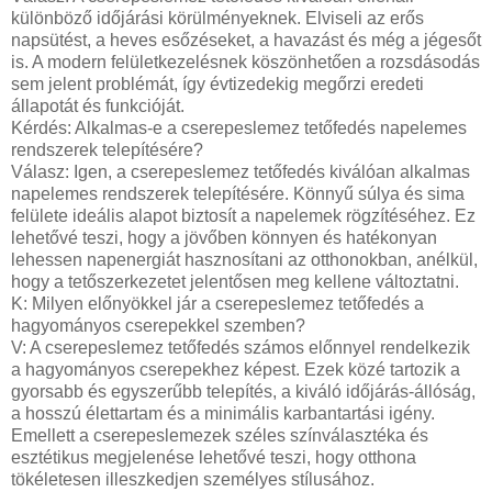
különböző időjárási körülményeknek. Elviseli az erős
napsütést, a heves esőzéseket, a havazást és még a jégesőt
is. A modern felületkezelésnek köszönhetően a rozsdásodás
sem jelent problémát, így évtizedekig megőrzi eredeti
állapotát és funkcióját.
Kérdés: Alkalmas-e a cserepeslemez tetőfedés napelemes
rendszerek telepítésére?
Válasz: Igen, a cserepeslemez tetőfedés kiválóan alkalmas
napelemes rendszerek telepítésére. Könnyű súlya és sima
felülete ideális alapot biztosít a napelemek rögzítéséhez. Ez
lehetővé teszi, hogy a jövőben könnyen és hatékonyan
lehessen napenergiát hasznosítani az otthonokban, anélkül,
hogy a tetőszerkezetet jelentősen meg kellene változtatni.
K: Milyen előnyökkel jár a cserepeslemez tetőfedés a
hagyományos cserepekkel szemben?
V: A cserepeslemez tetőfedés számos előnnyel rendelkezik
a hagyományos cserepekhez képest. Ezek közé tartozik a
gyorsabb és egyszerűbb telepítés, a kiváló időjárás-állóság,
a hosszú élettartam és a minimális karbantartási igény.
Emellett a cserepeslemezek széles színválasztéka és
esztétikus megjelenése lehetővé teszi, hogy otthona
tökéletesen illeszkedjen személyes stílusához.