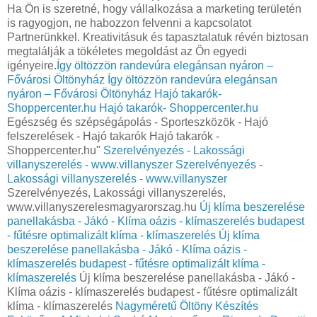
Ha Ön is szeretné, hogy vállalkozása a marketing területén
is ragyogjon, ne habozzon felvenni a kapcsolatot
Partnerünkkel. Kreativitásuk és tapasztalatuk révén biztosan
megtalálják a tökéletes megoldást az Ön egyedi
igényeire.
Így öltözzön randevúra elegánsan nyáron –
Fővárosi Öltönyház
Így öltözzön randevúra elegánsan
nyáron – Fővárosi Öltönyház
Hajó takarók-
Shoppercenter.hu
Hajó takarók- Shoppercenter.hu
Egészség és szépségápolás - Sporteszközök - Hajó
felszerelések - Hajó takarók Hajó takarók -
Shoppercenter.hu"
Szerelvényezés - Lakossági
villanyszerelés - www.villanyszer
Szerelvényezés -
Lakossági villanyszerelés - www.villanyszer
Szerelvényezés, Lakossági villanyszerelés,
www.villanyszerelesmagyarorszag.hu
Új klíma beszerelése
panellakásba - Jákó - Klíma oázis - klímaszerelés budapest
- fűtésre optimalizált klíma - klímaszerelés
Új klíma
beszerelése panellakásba - Jákó - Klíma oázis -
klímaszerelés budapest - fűtésre optimalizált klíma -
klímaszerelés
Új klíma beszerelése panellakásba - Jákó -
Klíma oázis - klímaszerelés budapest - fűtésre optimalizált
klíma - klímaszerelés
Nagyméretű Öltöny Készítés