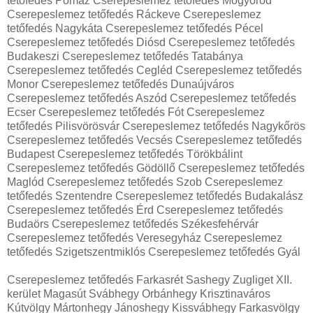
tetőfedés Pomáz Cserepeslemez tetőfedés Mogyoród
Cserepeslemez tetőfedés Ráckeve Cserepeslemez
tetőfedés Nagykáta Cserepeslemez tetőfedés Pécel
Cserepeslemez tetőfedés Diósd Cserepeslemez tetőfedés
Budakeszi Cserepeslemez tetőfedés Tatabánya
Cserepeslemez tetőfedés Cegléd Cserepeslemez tetőfedés
Monor Cserepeslemez tetőfedés Dunaújváros
Cserepeslemez tetőfedés Aszód Cserepeslemez tetőfedés
Ecser Cserepeslemez tetőfedés Fót Cserepeslemez
tetőfedés Pilisvörösvár Cserepeslemez tetőfedés Nagykőrös
Cserepeslemez tetőfedés Vecsés Cserepeslemez tetőfedés
Budapest Cserepeslemez tetőfedés Törökbálint
Cserepeslemez tetőfedés Gödöllő Cserepeslemez tetőfedés
Maglód Cserepeslemez tetőfedés Szob Cserepeslemez
tetőfedés Szentendre Cserepeslemez tetőfedés Budakalász
Cserepeslemez tetőfedés Érd Cserepeslemez tetőfedés
Budaörs Cserepeslemez tetőfedés Székesfehérvár
Cserepeslemez tetőfedés Veresegyház Cserepeslemez
tetőfedés Szigetszentmiklós Cserepeslemez tetőfedés Gyál
Cserepeslemez tetőfedés Farkasrét Sashegy Zugliget XII.
kerület Magasút Svábhegy Orbánhegy Krisztinaváros
Kútvölgy Mártonhegy Jánoshegy Kissvábhegy Farkasvölgy