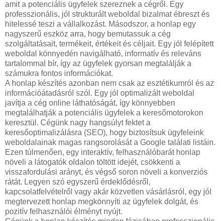
amit a potenciális ügyfelek szereznek a cégről. Egy
professzionális, jól strukturált weboldal bizalmat ébreszt és
hitelessé teszi a vállalkozást. Másodszor, a honlap egy
nagyszerű eszköz arra, hogy bemutassuk a cég
szolgáltatásait, termékeit, értékeit és céljait. Egy jól felépített
weboldal könnyedén navigálható, informatív és releváns
tartalommal bír, így az ügyfelek gyorsan megtalálják a
számukra fontos információkat.
A honlap készítés azonban nem csak az esztétikumról és az
információátadásról szól. Egy jól optimalizált weboldal
javítja a cég online láthatóságát, így könnyebben
megtalálhatják a potenciális ügyfelek a keresőmotorokon
keresztül. Cégünk nagy hangsúlyt fektet a
keresőoptimalizálásra (SEO), hogy biztosítsuk ügyfeleink
weboldalainak magas rangsorolását a Google találati listáin.
Ezen túlmenően, egy interaktív, felhasználóbarát honlap
növeli a látogatók oldalon töltött idejét, csökkenti a
visszafordulási arányt, és végső soron növeli a konverziós
rátát. Legyen szó egyszerű érdeklődésről,
kapcsolatfelvételről vagy akár közvetlen vásárlásról, egy jól
megtervezett honlap megkönnyíti az ügyfelek dolgát, és
pozitív felhasználói élményt nyújt.