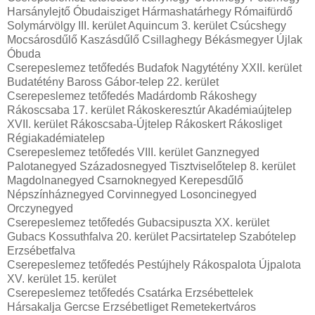
Harsánylejtő Óbudaisziget Hármashatárhegy Rómaifürdő
Solymárvölgy III. kerület Aquincum 3. kerület Csúcshegy
Mocsárosdűlő Kaszásdűlő Csillaghegy Békásmegyer Újlak
Óbuda
Cserepeslemez tetőfedés Budafok Nagytétény XXII. kerület
Budatétény Baross Gábor-telep 22. kerület
Cserepeslemez tetőfedés Madárdomb Rákoshegy
Rákoscsaba 17. kerület Rákoskeresztúr Akadémiaújtelep
XVII. kerület Rákoscsaba-Újtelep Rákoskert Rákosliget
Régiakadémiatelep
Cserepeslemez tetőfedés VIII. kerület Ganznegyed
Palotanegyed Századosnegyed Tisztviselőtelep 8. kerület
Magdolnanegyed Csarnoknegyed Kerepesdűlő
Népszínháznegyed Corvinnegyed Losoncinegyed
Orczynegyed
Cserepeslemez tetőfedés Gubacsipuszta XX. kerület
Gubacs Kossuthfalva 20. kerület Pacsirtatelep Szabótelep
Erzsébetfalva
Cserepeslemez tetőfedés Pestújhely Rákospalota Újpalota
XV. kerület 15. kerület
Cserepeslemez tetőfedés Csatárka Erzsébettelek
Hársakalja Gercse Erzsébetliget Remetekertváros