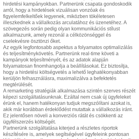
hirdetési kampányokban. Partnerünk csapata gondoskodik
arról, hogy a hirdetések vizuálisan vonzóak és
figyelemfelkeltőek legyenek, miközben tökéletesen
illeszkednek a vállalkozás arculatához és üzenetéhez. A
szövegezés során pedig olyan kommunikációs stílust
alkalmazunk, amely rezonál a célközönséggel és
cselekvésre ösztönzi őket.
Az egyik legfontosabb aspektus a folyamatos optimalizálás
és teljesítménykövetés. Partnerünk real-time követi a
kampányok teljesítményét, és az adatok alapján
folyamatosan finomhangolja a beállításokat. Ez biztosítja,
hogy a hirdetési költségvetés a lehető leghatékonyabban
kerüljön felhasználásra, maximalizálva a befektetés
megtérülését.
A remarketing stratégiák alkalmazása szintén szerves részét
képezi szolgáltatásunknak. Ezáltal nem csak új ügyfeleket
érünk el, hanem hatékonyan tudjuk megszólítani azokat is,
akik már korábban érdeklődést mutattak a vállalkozás iránt.
Ez jelentősen növeli a konverziós rátát és csökkenti az
ügyfélszerzés költségét.
Partnerünk szolgáltatása kiterjed a részletes riportok
készítésére is, amelyek segítségével ügyfeleink pontosan