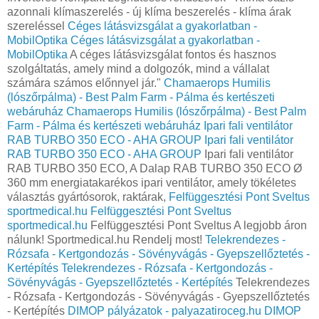
azonnali klímaszerelés - új klíma beszerelés - klíma árak
szereléssel
Céges látásvizsgálat a gyakorlatban -
MobilOptika
Céges látásvizsgálat a gyakorlatban -
MobilOptika
A céges látásvizsgálat fontos és hasznos
szolgáltatás, amely mind a dolgozók, mind a vállalat
számára számos előnnyel jár."
Chamaerops Humilis
(lószőrpálma) - Best Palm Farm - Pálma és kertészeti
webáruház
Chamaerops Humilis (lószőrpálma) - Best Palm
Farm - Pálma és kertészeti webáruház
Ipari fali ventilátor
RAB TURBO 350 ECO - AHA GROUP
Ipari fali ventilátor
RAB TURBO 350 ECO - AHA GROUP
Ipari fali ventilátor
RAB TURBO 350 ECO, A Dalap RAB TURBO 350 ECO Ø
360 mm energiatakarékos ipari ventilátor, amely tökéletes
választás gyártósorok, raktárak,
Felfüggesztési Pont Sveltus
sportmedical.hu
Felfüggesztési Pont Sveltus
sportmedical.hu
Felfüggesztési Pont Sveltus A legjobb áron
nálunk! Sportmedical.hu Rendelj most!
Telekrendezes -
Rózsafa - Kertgondozás - Sövényvágás - Gyepszellőztetés -
Kertépítés
Telekrendezes - Rózsafa - Kertgondozás -
Sövényvágás - Gyepszellőztetés - Kertépítés
Telekrendezes
- Rózsafa - Kertgondozás - Sövényvágás - Gyepszellőztetés
- Kertépítés
DIMOP pályázatok - palyazatiroceg.hu
DIMOP