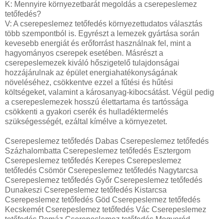
K: Mennyire környezetbarát megoldás a cserepeslemez
tetőfedés?
V: A cserepeslemez tetőfedés környezettudatos választás
több szempontból is. Egyrészt a lemezek gyártása során
kevesebb energiát és erőforrást használnak fel, mint a
hagyományos cserepek esetében. Másrészt a
cserepeslemezek kiváló hőszigetelő tulajdonságai
hozzájárulnak az épület energiahatékonyságának
növeléséhez, csökkentve ezzel a fűtési és hűtési
költségeket, valamint a károsanyag-kibocsátást. Végül pedig
a cserepeslemezek hosszú élettartama és tartóssága
csökkenti a gyakori cserék és hulladéktermelés
szükségességét, ezáltal kímélve a környezetet.
Cserepeslemez tetőfedés Dabas Cserepeslemez tetőfedés
Százhalombatta Cserepeslemez tetőfedés Esztergom
Cserepeslemez tetőfedés Kerepes Cserepeslemez
tetőfedés Csömör Cserepeslemez tetőfedés Nagytarcsa
Cserepeslemez tetőfedés Győr Cserepeslemez tetőfedés
Dunakeszi Cserepeslemez tetőfedés Kistarcsa
Cserepeslemez tetőfedés Göd Cserepeslemez tetőfedés
Kecskemét Cserepeslemez tetőfedés Vác Cserepeslemez