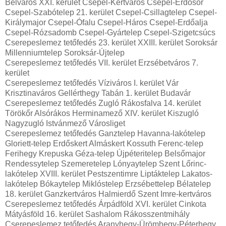
Belváros XXI. kerület Csepel-Kertváros Csepel-Erdősor
Csepel-Szabótelep 21. kerület Csepel-Csillagtelep Csepel-
Királymajor Csepel-Ófalu Csepel-Háros Csepel-Erdőalja
Csepel-Rózsadomb Csepel-Gyártelep Csepel-Szigetcsúcs
Cserepeslemez tetőfedés 23. kerület XXIII. kerület Soroksár
Millenniumtelep Soroksár-Újtelep
Cserepeslemez tetőfedés VII. kerület Erzsébetváros 7.
kerület
Cserepeslemez tetőfedés Víziváros I. kerület Vár
Krisztinaváros Gellérthegy Tabán 1. kerület Budavár
Cserepeslemez tetőfedés Zugló Rákosfalva 14. kerület
Törökőr Alsórákos Herminamező XIV. kerület Kiszugló
Nagyzugló Istvánmező Városliget
Cserepeslemez tetőfedés Ganztelep Havanna-lakótelep
Gloriett-telep Erdőskert Almáskert Kossuth Ferenc-telep
Ferihegy Krepuska Géza-telep Újpéteritelep Belsőmajor
Rendessytelep Szemeretelep Lónyaytelep Szent Lőrinc-
lakótelep XVIII. kerület Pestszentimre Liptáktelep Lakatos-
lakótelep Bókaytelep Miklóstelep Erzsébettelep Bélatelep
18. kerület Ganzkertváros Halmierdő Szent Imre-kertváros
Cserepeslemez tetőfedés Árpádföld XVI. kerület Cinkota
Mátyásföld 16. kerület Sashalom Rákosszentmihály
Cserepeslemez tetőfedés Aranyhegy-Ürömhegy-Péterhegy