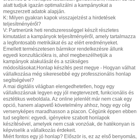
alatt tudjuk igazán optimalizálni a kampányokat a
megszerzett adatok alapján.
K: Milyen gyakran kapok visszajelzést a hirdetések
teljesítményéről?
V: Partnerünk heti rendszerességgel készít részletes
kimutatást a kampányok teljesítményéről, amely tartalmazza
a legfontosabb metrikákat és az elért eredményeket.
Emellett természetesen bármikor rendelkezésre állunk
egyedi konzultációkra is, ahol megbeszélhetjük a
kampányok alakulását és a szükséges
módosításokat.Honlap készítés pest megye - Hogyan válhat
vállalkozása még sikeresebbé egy professzionális honlap
segítségével?
A mai digitális világban elengedhetetlen, hogy egy
vállalkozásnak legyen egy jól megtervezett, funkcionális és
esztétikus weboldala. Az online jelenlét már nem csak egy
opció, hanem alapvető követelmény ahhoz, hogy egy cég
versenyképes maradhasson a piacon. Cégünk éppen ebben
tud segíteni: egyedi, igényekre szabott honlapok
készítésével, amelyek nem csak vonzóak, de hatékonyan is
képviselik a vállalkozás érdekeit.
Miért fontos egy jó honlap? Először is, ez az első benyomás,