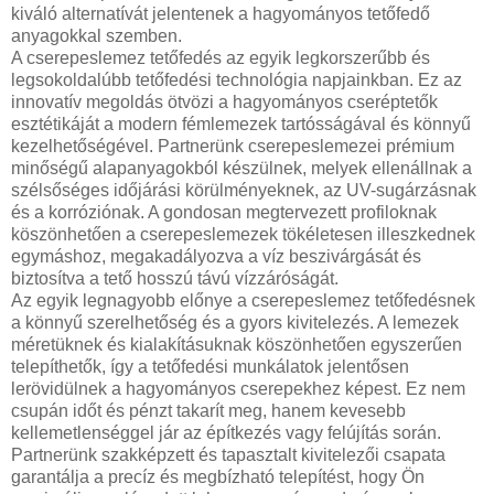
kiváló alternatívát jelentenek a hagyományos tetőfedő
anyagokkal szemben.
A cserepeslemez tetőfedés az egyik legkorszerűbb és
legsokoldalúbb tetőfedési technológia napjainkban. Ez az
innovatív megoldás ötvözi a hagyományos cseréptetők
esztétikáját a modern fémlemezek tartósságával és könnyű
kezelhetőségével. Partnerünk cserepeslemezei prémium
minőségű alapanyagokból készülnek, melyek ellenállnak a
szélsőséges időjárási körülményeknek, az UV-sugárzásnak
és a korróziónak. A gondosan megtervezett profiloknak
köszönhetően a cserepeslemezek tökéletesen illeszkednek
egymáshoz, megakadályozva a víz beszivárgását és
biztosítva a tető hosszú távú vízzáróságát.
Az egyik legnagyobb előnye a cserepeslemez tetőfedésnek
a könnyű szerelhetőség és a gyors kivitelezés. A lemezek
méretüknek és kialakításuknak köszönhetően egyszerűen
telepíthetők, így a tetőfedési munkálatok jelentősen
lerövidülnek a hagyományos cserepekhez képest. Ez nem
csupán időt és pénzt takarít meg, hanem kevesebb
kellemetlenséggel jár az építkezés vagy felújítás során.
Partnerünk szakképzett és tapasztalt kivitelezői csapata
garantálja a precíz és megbízható telepítést, hogy Ön