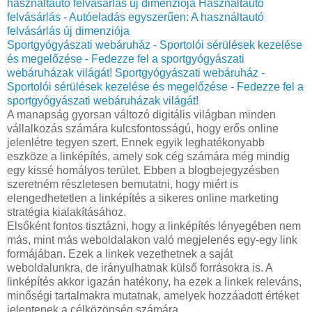
használtautó felvásárlás új dimenziója
Használtautó
felvásárlás - Autóeladás egyszerűen: A használtautó
felvásárlás új dimenziója
Sportgyógyászati webáruház - Sportolói sérülések kezelése
és megelőzése - Fedezze fel a sportgyógyászati
webáruházak világát!
Sportgyógyászati webáruház -
Sportolói sérülések kezelése és megelőzése - Fedezze fel a
sportgyógyászati webáruházak világát!
A manapság gyorsan változó digitális világban minden
vállalkozás számára kulcsfontosságú, hogy erős online
jelenlétre tegyen szert. Ennek egyik leghatékonyabb
eszköze a linképítés, amely sok cég számára még mindig
egy kissé homályos terület. Ebben a blogbejegyzésben
szeretném részletesen bemutatni, hogy miért is
elengedhetetlen a linképítés a sikeres online marketing
stratégia kialakításához.
Elsőként fontos tisztázni, hogy a linképítés lényegében nem
más, mint más weboldalakon való megjelenés egy-egy link
formájában. Ezek a linkek vezethetnek a saját
weboldalunkra, de irányulhatnak külső forrásokra is. A
linképítés akkor igazán hatékony, ha ezek a linkek releváns,
minőségi tartalmakra mutatnak, amelyek hozzáadott értéket
jelentenek a célközönség számára.