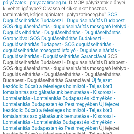
pályázatok - palyazatiroceg.hu
DIMOP pályázatok előnyei,
ki veheti igénybe? Olvassa el cikkeinket hasznos
tartalmakért, kérjen ajánlatot - palyazatiroceg.hu"
SOS
Duguláselhárítás Budakeszi - Duguláselhárítás Budapest -
SOS duguláselhárítás - duguláselhárítás mosogató lefolyó -
Dugulás elhárítás - Duguláselhárítás - Duguláselhárítás
Garanciával
SOS Duguláselhárítás Budakeszi -
Duguláselhárítás Budapest - SOS duguláselhárítás -
duguláselhárítás mosogató lefolyó - Dugulás elhárítás -
Duguláselhárítás - Duguláselhárítás Garanciával
SOS
Duguláselhárítás Budakeszi - Duguláselhárítás Budapest -
SOS duguláselhárítás - duguláselhárítás mosogató lefolyó -
Dugulás elhárítás - Duguláselhárítás - Duguláselhárítás
Budapest - Duguláselhárítás Garanciával
Új fejezet
kezdődik: Búcsú a felesleges holmiktól - Teljes körű
lomtalanítás szolgáltatásunk bemutatása - Kisoroszi -
Lomtalanítás - Lomtalanítás Budapest és környékén -
Lomtalanítás Budapesten és Pest megyében
Új fejezet
kezdődik: Búcsú a felesleges holmiktól - Teljes körű
lomtalanítás szolgáltatásunk bemutatása - Kisoroszi -
Lomtalanítás - Lomtalanítás Budapest és környékén -
Lomtalanítás Budapesten és Pest megyében
Új fejezet