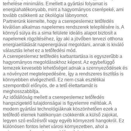
terhelése minimális. Emellett a gyártási folyamat is
energiahatékonyabb, mint a hagyományos cserépeké, ami
tovább csökkenti az ökológiai lábnyomot.
Partnerünk kiemelte, hogy a cserepeslemez tetőfedés
kiválóan alkalmas napelemes rendszerek telepítésére is. A
könnyű súlya és a sima felülete ideális alapot biztosít a
napelemek rögzítéséhez, így aki a jövőben tervezi otthona
energiaellátását napenergiával megoldani, annak is kiváló
választás lehet ez a tetőfedési mód.
A cserepeslemez tetőfedés karbantartása is egyszerűbb a
hagyományos megoldásokhoz képest. Az egybefüggő
lemezek kevesebb lehetőséget adnak a szennyeződések és
a növényzet megtelepedésére, így a rendszeres tisztítás is
könnyebben elvégezhető. Ez nem csak esztétikai
szempontból előnyös, de a tető élettartamát is
meghosszabbítja.
Az időtállóság mellett a cserepeslemez tetőfedés
hangszigetelő tulajdonságai is figyelemre méltóak. A
modern gyártási technológiáknak köszönhetően ezek a
tetőfedő elemek hatékonyan csökkentik a külső zajokat,
legyen szó esőzésről vagy egyéb környezeti hangokról. Ez
különösen fontos lehet városi környezetben, ahol a