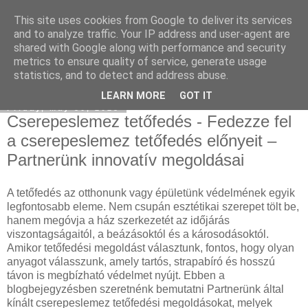
This site uses cookies from Google to deliver its services
Social SEO
and to analyze traffic. Your IP address and user-agent are
shared with Google along with performance and security
metrics to ensure quality of service, generate usage
statistics, and to detect and address abuse.
▼
LEARN MORE
GOT IT
Friday, May 30, 2025
Cserepeslemez tetőfedés - Fedezze fel
a cserepeslemez tetőfedés előnyeit –
Partnerünk innovatív megoldásai
A tetőfedés az otthonunk vagy épületünk védelmének egyik
legfontosabb eleme. Nem csupán esztétikai szerepet tölt be,
hanem megóvja a ház szerkezetét az időjárás
viszontagságaitól, a beázásoktól és a károsodásoktól.
Amikor tetőfedési megoldást választunk, fontos, hogy olyan
anyagot válasszunk, amely tartós, strapabíró és hosszú
távon is megbízható védelmet nyújt. Ebben a
blogbejegyzésben szeretnénk bemutatni Partnerünk által
kínált cserepeslemez tetőfedési megoldásokat, melyek