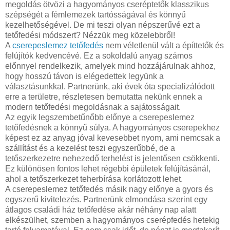
megoldás ötvözi a hagyományos cseréptetők klasszikus
szépségét a fémlemezek tartósságával és könnyű
kezelhetőségével. De mi teszi olyan népszerűvé ezt a
tetőfedési módszert? Nézzük meg közelebbről!
A
cserepeslemez tetőfedés
nem véletlenül vált a építtetők és
felújítók kedvencévé. Ez a sokoldalú anyag számos
előnnyel rendelkezik, amelyek mind hozzájárulnak ahhoz,
hogy hosszú távon is elégedettek legyünk a
választásunkkal. Partnerünk, aki évek óta specializálódott
erre a területre, részletesen bemutatta nekünk ennek a
modern tetőfedési megoldásnak a sajátosságait.
Az egyik legszembetűnőbb előnye a cserepeslemez
tetőfedésnek a könnyű súlya. A hagyományos cserepekhez
képest ez az anyag jóval kevesebbet nyom, ami nemcsak a
szállítást és a kezelést teszi egyszerűbbé, de a
tetőszerkezetre nehezedő terhelést is jelentősen csökkenti.
Ez különösen fontos lehet régebbi épületek felújításánál,
ahol a tetőszerkezet teherbírása korlátozott lehet.
A cserepeslemez tetőfedés másik nagy előnye a gyors és
egyszerű kivitelezés. Partnerünk elmondása szerint egy
átlagos családi ház tetőfedése akár néhány nap alatt
elkészülhet, szemben a hagyományos cserépfedés hetekig