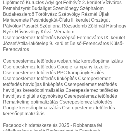
Lipótmező Kurucles Adyliget Felhévíz 2. kerület Víziváros
Petneházyrét Budaliget Szemlőhegy Széphalom
Budakeszierdő Törökvész Szépvölgy Rézmál Újlak
Máriaremete Pesthidegkút-Ófalu II. kerület Országút
Pálvölgy Pasarét Szépilona Rózsadomb Zöldmál Hárshegy
Nyék Hűvösvölgy Kővár Vérhalom
Cserepeslemez tetőfedés Középső-Ferencváros IX. kerület
József Attila-lakótelep 9. kerület Belső-Ferencváros Külső-
Ferencváros
Cserepeslemez tetőfedés webáruház keresőoptimalizálás
Cserepeslemez tetőfedés Google kampány kezelés
Cserepeslemez tetőfedés PPC kampánykészítés
Cserepeslemez tetőfedés linképítés Cserepeslemez
tetőfedés havidíjas linképítés Cserepeslemez tetőfedés
havidíjas keresőoptimalizálás Cserepeslemez tetőfedés
havidíjas digitális ügynökség Cserepeslemez tetőfedés
Remarketing optimalizálás Cserepeslemez tetőfedés
Google keresőoptimalizálás Cserepeslemez tetőfedés
keresőoptimalizálás
Facebook hirdetéskezelés 2025 - Robbantsa fel