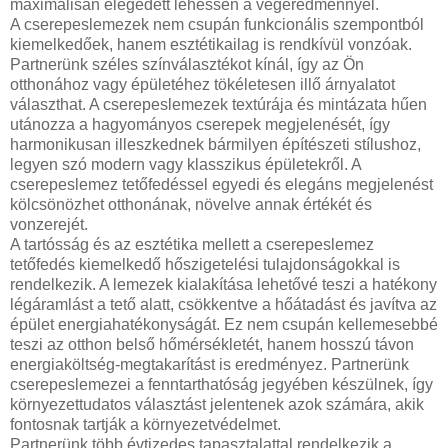
maximálisan elégedett lehessen a végeredménnyel.
A cserepeslemezek nem csupán funkcionális szempontból
kiemelkedőek, hanem esztétikailag is rendkívül vonzóak.
Partnerünk széles színválasztékot kínál, így az Ön
otthonához vagy épületéhez tökéletesen illő árnyalatot
választhat. A cserepeslemezek textúrája és mintázata hűen
utánozza a hagyományos cserepek megjelenését, így
harmonikusan illeszkednek bármilyen építészeti stílushoz,
legyen szó modern vagy klasszikus épületekről. A
cserepeslemez tetőfedéssel egyedi és elegáns megjelenést
kölcsönözhet otthonának, növelve annak értékét és
vonzerejét.
A tartósság és az esztétika mellett a cserepeslemez
tetőfedés kiemelkedő hőszigetelési tulajdonságokkal is
rendelkezik. A lemezek kialakítása lehetővé teszi a hatékony
légáramlást a tető alatt, csökkentve a hőátadást és javítva az
épület energiahatékonyságát. Ez nem csupán kellemesebbé
teszi az otthon belső hőmérsékletét, hanem hosszú távon
energiaköltség-megtakarítást is eredményez. Partnerünk
cserepeslemezei a fenntarthatóság jegyében készülnek, így
környezettudatos választást jelentenek azok számára, akik
fontosnak tartják a környezetvédelmet.
Partnerünk több évtizedes tapasztalattal rendelkezik a