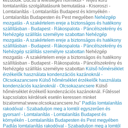
kezdődik: Búcsú a felesleges holmiktól - Teljes körű
lomtalanítás szolgáltatásunk bemutatása - Kisoroszi -
Lomtalanítás - Lomtalanítás Budapest és környékén -
Lomtalanítás Budapesten és Pest megyében
Nehézgép
mozgatás - A szakértelem ereje a biztonságos és hatékony
szállításban - Budapest - Rákospalota - Páncélszekrény és
Nehézgép szállítás személyre szabottan
Nehézgép
mozgatás - A szakértelem ereje a biztonságos és hatékony
szállításban - Budapest - Rákospalota - Páncélszekrény és
Nehézgép szállítás személyre szabottan
Nehézgép
mozgatás - A szakértelem ereje a biztonságos és hatékony
szállításban - Budapest - Rákospalota - Páncélszekrény és
Nehézgép szállítás személyre szabottan
Külső hőmérséklet
érzékelők használata kondenzációs kazánoknál -
Olcsokazancsere
Külső hőmérséklet érzékelők használata
kondenzációs kazánoknál - Olcsokazancsere
Külső
hőmérséklet érzékelő kondenzációs kazánoknál. Fűtéssel
kapcsolatos kérdések esetén keressen minket
bizalommal:www.olcsokazancsere.hu"
Padlás lomtalanítás
rakodóval - Szabaduljon meg a lomtól egyszerűen és
gyorsan! - Lomtalanítás - Lomtalanítás Budapest és
környékén - Lomtalanítás Budapesten és Pest megyében
Padlás lomtalanítás rakodóval - Szabaduljon meg a lomtól