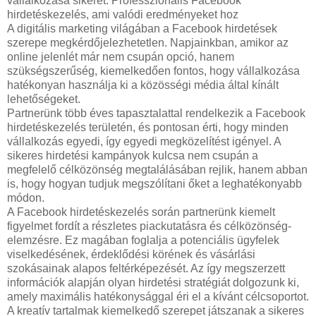
vállalkozása sikerét: Professzionális Facebook
hirdetéskezelés, ami valódi eredményeket hoz
A digitális marketing világában a Facebook hirdetések
szerepe megkérdőjelezhetetlen. Napjainkban, amikor az
online jelenlét már nem csupán opció, hanem
szükségszerűség, kiemelkedően fontos, hogy vállalkozása
hatékonyan használja ki a közösségi média által kínált
lehetőségeket.
Partnerünk több éves tapasztalattal rendelkezik a Facebook
hirdetéskezelés területén, és pontosan érti, hogy minden
vállalkozás egyedi, így egyedi megközelítést igényel. A
sikeres hirdetési kampányok kulcsa nem csupán a
megfelelő célközönség megtalálásában rejlik, hanem abban
is, hogy hogyan tudjuk megszólítani őket a leghatékonyabb
módon.
A Facebook hirdetéskezelés során partnerünk kiemelt
figyelmet fordít a részletes piackutatásra és célközönség-
elemzésre. Ez magában foglalja a potenciális ügyfelek
viselkedésének, érdeklődési körének és vásárlási
szokásainak alapos feltérképezését. Az így megszerzett
információk alapján olyan hirdetési stratégiát dolgozunk ki,
amely maximális hatékonysággal éri el a kívánt célcsoportot.
A kreatív tartalmak kiemelkedő szerepet játszanak a sikeres