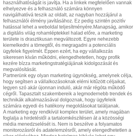
használhatóságát is javítja. Ha a linkek megfelelően vannak
elhelyezve és a felhasználó számára könnyen
navigálhatóvá teszik az oldalt, az nagyban hozzájárul a
felhasználói élmény javításához. Ez pedig szintén pozitív
hatással lehet a weboldal teljesítményére.Manapság, amikor
a digitális világ rohamléptekkel halad előre, a marketing
területe is drasztikusan megváltozott. Egyre nehezebb
kiemelkedni a tömegtől, és megragadni a potenciális
ügyfelek figyelmét. Éppen ezért, ha egy vállalkozás
sikeresen kíván működni, elengedhetetlen, hogy profik
kezére bízza marketingstratégiájának kidolgozását és
megvalósítását.
Partnerünk egy olyan marketing ügynökség, amelynek célja,
hogy segítsen a vállalkozásoknak elérni kitűzött céljaikat,
legyen szó akár újonnan induló, akár már régóta működő
cégről. Tapasztalt szakembereik a legmodernebb trendek és
technikák alkalmazásával dolgoznak, hogy ügyfeleik
számára egyedi és hatékony megoldásokat találjanak.
A marketing egy rendkívül komplex terület, amely magában
foglalja a hirdetéstől a tartalomkészítésen át a közösségi
média menedzselését is. Nem is beszélve a folyamatos
monitorozásról és adatelemzésről, amely elengedhetetlen a