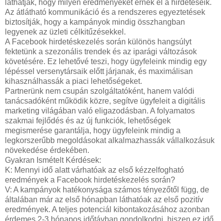
láthatják, hogy milyen eredményeket érnek el a hirdetéseik.
Az átlátható kommunikáció és a rendszeres egyeztetések
biztosítják, hogy a kampányok mindig összhangban
legyenek az üzleti célkitűzésekkel.
A Facebook hirdetéskezelés során különös hangsúlyt
fektetünk a szezonális trendek és az iparági változások
követésére. Ez lehetővé teszi, hogy ügyfeleink mindig egy
lépéssel versenytársaik előtt járjanak, és maximálisan
kihasználhassák a piaci lehetőségeket.
Partnerünk nem csupán szolgáltatóként, hanem valódi
tanácsadóként működik közre, segítve ügyfeleit a digitális
marketing világában való eligazodásban. A folyamatos
szakmai fejlődés és az új funkciók, lehetőségek
megismerése garantálja, hogy ügyfeleink mindig a
legkorszerűbb megoldásokat alkalmazhassák vállalkozásuk
növekedése érdekében.
Gyakran Ismételt Kérdések:
K: Mennyi idő alatt várhatóak az első kézzelfogható
eredmények a Facebook hirdetéskezelés során?
V: A kampányok hatékonysága számos tényezőtől függ, de
általában már az első hónapban láthatóak az első pozitív
eredmények. A teljes potenciál kibontakozásához azonban
érdemes 2-3 hónapos időtávban gondolkodni, hiszen ez idő