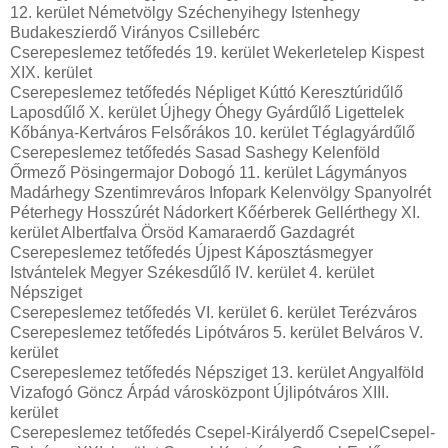
12. kerület Németvölgy Széchenyihegy Istenhegy
Budakeszierdő Virányos Csillebérc
Cserepeslemez tetőfedés 19. kerület Wekerletelep Kispest
XIX. kerület
Cserepeslemez tetőfedés Népliget Kúttó Keresztúridűlő
Laposdűlő X. kerület Újhegy Óhegy Gyárdűlő Ligettelek
Kőbánya-Kertváros Felsőrákos 10. kerület Téglagyárdűlő
Cserepeslemez tetőfedés Sasad Sashegy Kelenföld
Őrmező Pösingermajor Dobogó 11. kerület Lágymányos
Madárhegy Szentimreváros Infopark Kelenvölgy Spanyolrét
Péterhegy Hosszúrét Nádorkert Kőérberek Gellérthegy XI.
kerület Albertfalva Örsöd Kamaraerdő Gazdagrét
Cserepeslemez tetőfedés Újpest Káposztásmegyer
Istvántelek Megyer Székesdűlő IV. kerület 4. kerület
Népsziget
Cserepeslemez tetőfedés VI. kerület 6. kerület Terézváros
Cserepeslemez tetőfedés Lipótváros 5. kerület Belváros V.
kerület
Cserepeslemez tetőfedés Népsziget 13. kerület Angyalföld
Vizafogó Göncz Árpád városközpont Újlipótváros XIII.
kerület
Cserepeslemez tetőfedés Csepel-Királyerdő CsepelCsepel-