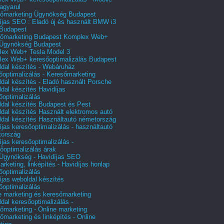
agyarul
őmarketing Ügynökség Budapest
íjas SEO : Eladó új és használt BMW i3
Budapest
őmarketing Budapest Komplex Web+
Ügynökség Budapest
ex Web+ Tesla Model 3
ex Web+ keresőoptimalizálás Budapest
dal készítés - Webáruház
őoptimalizálás - Keresőmarketing
dal készítés - Eladó használt Porsche
dal készítés Havidíjas
őoptimalizálás
dal készítés Budapest és Pest
dal készítés Használt elektromos autó
dal készítés Használtautó németország
íjas keresőoptimalizálás - használtautó
tország
íjas keresőoptimalizálás -
őoptimalizálás árak
gynökség - Havidíjas SEO
arketing, linképítés - Havidíjas honlap
őoptimalizálás
íjas weboldal készítés
őoptimalizálás
e marketing és keresőmarketing
dal keresőoptimalizálás -
őmarketing - Online marketing
őmarketing és linképítés - Online