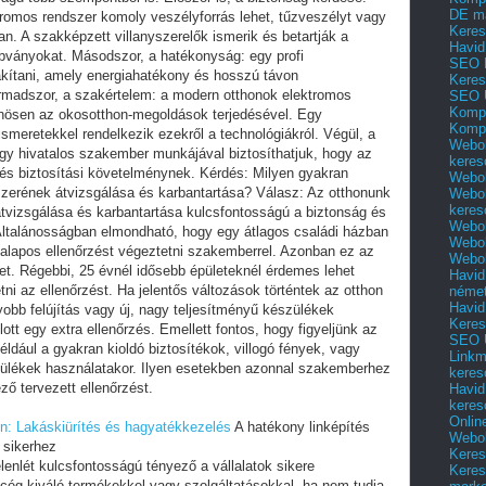
DE m
Keres
Havid
SEO 
Keres
SEO 
Kompl
Kompl
Webol
keres
Webol
Webol
keres
Webol
Webol
Webol
Havid
néme
Havid
Keres
SEO Ü
Linkm
keres
Havid
keres
Onlin
n: Lakáskiürítés és hagyatékkezelés
A hatékony linképítés
Webol
 sikerhez
Keres
elenlét kulcsfontosságú tényező a vállalatok sikere
Keres
cég kiváló termékekkel vagy szolgáltatásokkal, ha nem tudja