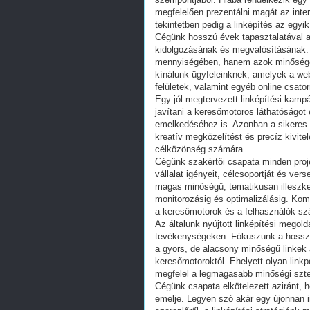
megfelelően prezentálni magát az inte
tekintetben pedig a linképítés az egy
Cégünk hosszú évek tapasztalatával a 
kidolgozásának és megvalósításának. 
mennyiségében, hanem azok minőségébe
kínálunk ügyfeleinknek, amelyek a web
felületek, valamint egyéb online csato
Egy jól megtervezett linképítési kamp
javítani a keresőmotoros láthatóságot 
emelkedéséhez is. Azonban a sikeres 
kreatív megközelítést és precíz kivite
célközönség számára.
Cégünk szakértői csapata minden proje
vállalat igényeit, célcsoportját és ver
magas minőségű, tematikusan illeszke
monitorozásig és optimalizálásig. Kom
a keresőmotorok és a felhasználók szá
Az általunk nyújtott linképítési mego
tevékenységeken. Fókuszunk a hosszú t
a gyors, de alacsony minőségű linkek
keresőmotoroktól. Ehelyett olyan link
megfelel a legmagasabb minőségi szt
Cégünk csapata elkötelezett aziránt, ho
emelje. Legyen szó akár egy újonnan i