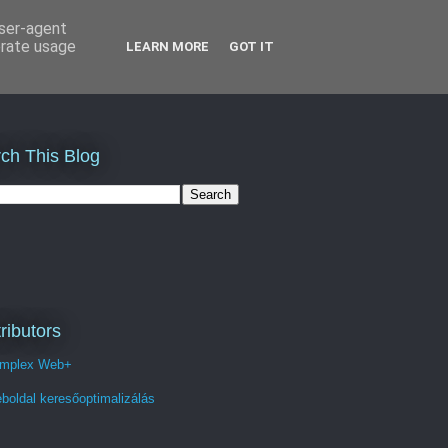
user-agent
erate usage
LEARN MORE
GOT IT
ch This Blog
ributors
mplex Web+
boldal keresőoptimalizálás