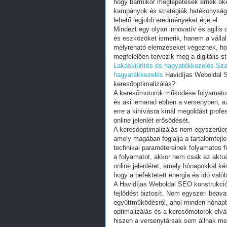
hogy bármikor meglepetések érnék ők
kampányok és stratégiák hatékonyságá
lehető legjobb eredményeket érje el.
Mindezt egy olyan innovatív és agilis
és eszközöket ismerik, hanem a vállalk
mélyreható elemzéseket végeznek, hogy
megfelelően tervezik meg a digitális st
Lakáskiürítés és hagyatékkezelés
Sza
hagyatékkezelés
Havidíjas Weboldal S
keresőoptimalizálás?
A keresőmotorok működése folyamatosa
és aki lemarad ebben a versenyben, az
erre a kihívásra kínál megoldást profe
online jelenlét erősödését.
A keresőoptimalizálás nem egyszerűen
amely magában foglalja a tartalomfejle
technikai paramétereinek folyamatos 
a folyamatot, akkor nem csak az aktuál
online jelenlétet, amely hónapokkal k
hogy a befektetett energia és idő való
A Havidíjas Weboldal SEO konstrukció
fejlődést biztosít. Nem egyszeri beav
együttműködésről, ahol minden hónap
optimalizálás és a keresőmotorok elvá
hiszen a versenytársak sem állnak meg,