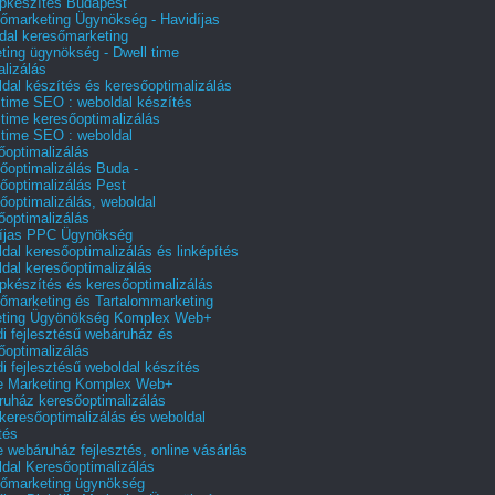
pkészítés Budapest
őmarketing Ügynökség - Havidíjas
dal keresőmarketing
ting ügynökség - Dwell time
alizálás
dal készítés és keresőoptimalizálás
 time SEO : weboldal készítés
 time keresőoptimalizálás
 time SEO : weboldal
őoptimalizálás
őoptimalizálás Buda -
őoptimalizálás Pest
őoptimalizálás, weboldal
őoptimalizálás
íjas PPC Ügynökség
dal keresőoptimalizálás és linképítés
dal keresőoptimalizálás
pkészítés és keresőoptimalizálás
őmarketing és Tartalommarketing
eting Ügyönökség Komplex Web+
i fejlesztésű webáruház és
őoptimalizálás
i fejlesztésű weboldal készítés
e Marketing Komplex Web+
uház keresőoptimalizálás
 keresőoptimalizálás és weboldal
tés
e webáruház fejlesztés, online vásárlás
dal Keresőoptimalizálás
őmarketing ügynökség