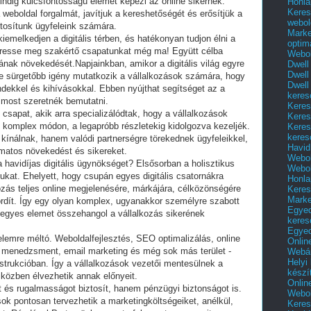
 mindig kulcsfontosságú elemét képezi az online sikernek.
Honla
Keres
 weboldal forgalmát, javítjuk a kereshetőségét és erősítjük a
webol
ztosítunk ügyfeleink számára.
Marke
iemelkedjen a digitális térben, és hatékonyan tudjon élni a
optim
 keresse meg szakértő csapatunkat még ma! Együtt célba
Webol
lmának növekedését.Napjainkban, amikor a digitális világ egyre
Dwell
Dwell
re sürgetőbb igény mutatkozik a vállalkozások számára, hogy
Dwell
ndekkel és kihívásokkal. Ebben nyújthat segítséget az a
keres
t most szeretnék bemutatni.
Keres
 csapat, akik arra specializálódtak, hogy a vállalkozások
Keres
áját komplex módon, a legapróbb részletekig kidolgozva kezeljék.
Keres
keres
ínálnak, hanem valódi partnerségre törekednek ügyfeleikkel,
Havid
amatos növekedést és sikereket.
Webol
a havidíjas digitális ügynökséget? Elsősorban a holisztikus
Webol
kat. Ehelyett, hogy csupán egyes digitális csatornákra
Honla
ozás teljes online megjelenésére, márkájára, célközönségére
Keres
Mark
ordít. Így egy olyan komplex, ugyanakkor személyre szabott
Egyed
 egyes elemet összehangol a vállalkozás sikerének
keres
Egyed
yelemre méltó. Weboldalfejlesztés, SEO optimalizálás, online
Onlin
 menedzsment, email marketing és még sok más terület -
Webár
Helyi
strukcióban. Így a vállalkozások vezetői mentesülnek a
készí
miközben élvezhetik annak előnyeit.
Onlin
 és rugalmasságot biztosít, hanem pénzügyi biztonságot is.
Webol
ok pontosan tervezhetik a marketingköltségeiket, anélkül,
Keres