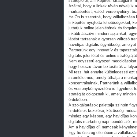
szereplőről, a linképítési stratégiánk
Azáltal, hogy a linkek révén növeljük a
márkaépítést, valódi versenyelőnyt bi
Ha Ön is szeretné, hogy vállalkozása k
linképítés nyújtotta lehetőségekkel,
juttatjuk online jelenlétének és forga
inkább átszövi mindennapjainkat, egy
lépést tartsanak a gyorsan változó tre
havidíjas digitális ügynökség, amelye
Partnerünk egy innovatív és tapasztalt
digitális jelenlétét és online stratégi
Nem egyszerű egyszeri megoldásokat k
hogy hosszú távon biztosítsák a foly
Mi teszi hát ennyire különlegessé ezt 
szemléletmód, amely áthatja a munkáju
koncentrálnának, Partnerünk a vállalk
és versenykörnyezetére is figyelmet f
stratégiát dolgoznak ki, amely minden
érdekében.
A szolgáltatások palettája szintén fig
hirdetések kezelése, közösségi média
mindez egy kézben, egy havidíjas kon
digitális marketing napi teendői alól, 
Ám a havidíjas díj nemcsak kényelmet
Egy fix összeg ellenében a vállalkozás