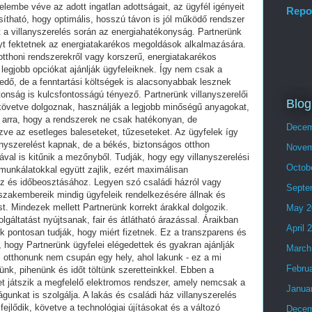
Repo
Blog
Decem
Novem
Octob
Septe
May 2
April 
March
Febru
Janua
Decem