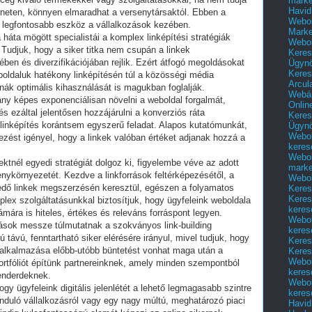
marke
Havid
rneten, könnyen elmaradhat a versenytársaktól. Ebben a
Webol
ik legfontosabb eszköz a vállalkozások kezében.
Marke
háta mögött specialistái a komplex linképítési stratégiák
Webol
Tudjuk, hogy a siker titka nem csupán a linkek
Keres
n és diverzifikációjában rejlik. Ezért átfogó megoldásokat
Ügyn
Keres
oldaluk hatékony linképítésén túl a közösségi média
Arcul
rnák optimális kihasználását is magukban foglalják.
Webár
ány képes exponenciálisan növelni a weboldal forgalmát,
Onlin
és ezáltal jelentősen hozzájárulni a konverziós ráta
Keres
linképítés korántsem egyszerű feladat. Alapos kutatómunkát,
Ügyn
Webol
lezést igényel, hogy a linkek valóban értéket adjanak hozzá a
keres
Webol
ktnél egyedi stratégiát dolgoz ki, figyelembe véve az adott
marke
senykörnyezetét. Kezdve a linkforrások feltérképezésétől, a
Webol
dő linkek megszerzésén keresztül, egészen a folyamatos
Keres
Keres
plex szolgáltatásunkkal biztosítjuk, hogy ügyfeleink weboldala
keres
mára is hiteles, értékes és releváns forráspont legyen.
Webol
ldások messze túlmutatnak a szokványos link-building
keres
ávú, fenntartható siker elérésére irányul, mivel tudjuk, hogy
Keres
 alkalmazása előbb-utóbb büntetést vonhat maga után a
Keres
Webol
portfóliót építünk partnereinknek, amely minden szempontból
keres
enderdeknek.
Webol
gy ügyfeleink digitális jelenlétét a lehető legmagasabb szintre
keres
nduló vállalkozásról vagy egy nagy múltú, meghatározó piaci
Havid