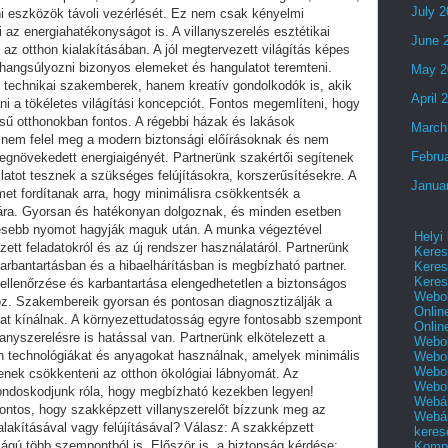
July 
June 
May 2
April 
March
Febru
Janua
Helyi
Keres
Keres
Keres
Webol
Onlin
Onlin
Webol
Webol
Webol
Webo
Webár
Webár
keres
Kompl