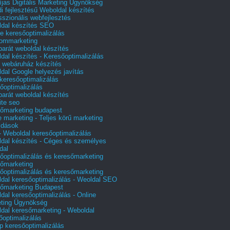
íjas Digitális Marketing Ügynökség
i fejlesztésű Weboldal készítés
sszionális webfejlesztés
dal készítés SEO
e keresőoptimalizálás
lommarketing
barát weboldal készítés
dal készítés - Keresőoptimalizálás
 webáruház készítés
dal Google helyezés javítás
 keresőoptimalizálás
őoptimalizálás
barát weboldal készítés
te seo
őmarketing budapest
e marketing - Teljes körű marketing
ldások
 Weboldal keresőoptimalizálás
dal készítés - Céges és személyes
dal
őoptimalizálás és keresőmarketing
őmarketing
őoptimalizálás és keresőmarketing
dal keresőoptimalizálás - Weoldal SEO
őmarketing Budapest
dal keresőoptimalizálás - Online
ting Ügynökség
dal keresőmarketing - Weboldal
őoptimalizálás
p keresőoptimalizálás