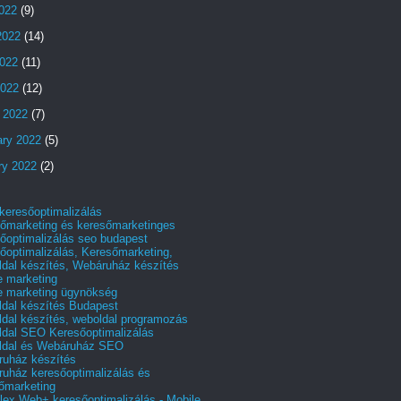
2022
(9)
2022
(14)
022
(11)
2022
(12)
 2022
(7)
ary 2022
(5)
ry 2022
(2)
 keresőoptimalizálás
őmarketing és keresőmarketinges
őoptimalizálás seo budapest
őoptimalizálás, Keresőmarketing,
dal készítés, Webáruház készítés
e marketing
e marketing ügynökség
dal készítés Budapest
dal készítés, weboldal programozás
dal SEO Keresőoptimalizálás
ldal és Webáruház SEO
uház készítés
uház keresőoptimalizálás és
őmarketing
ex Web+ keresőoptimalizálás - Mobile