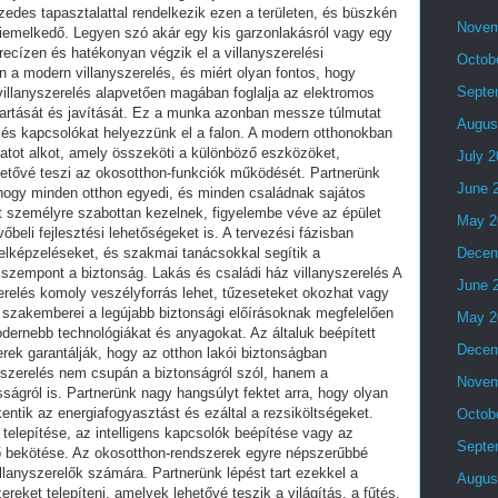
Novem
Octob
Septe
Augus
July 
June 
May 2
Decem
June 
May 2
Decem
Novem
Octob
Septe
Augus