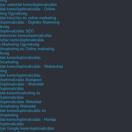
ting
íjas weboldal keresőoptimalizálás
dal keresőoptimalizálás - Online
ting Ügynökség
dal készítés és online marketing
őoptimalizálás - Digitális Marketing
ökség
őoptimalizálás SEO
attervezés keresőoptimalizálás
uház keresőoptimalizálás
e Marketing Ügynökség
őmarketing és Online marketing
ökség
dal keresőoptimalizálás,
őmarketing
dal keresőoptimalizálás - Webáruház
ting
dal keresőoptimalizálás -
őoptimalizálás Budapest
őoptimalizálás - Weboldal
őoptimalizálás
dal keresőmarketing és
őoptimalizálás
őoptimalizálás Weboldal -
őmarketing Weboldal
dal keresőoptimalizálás és
őmarketing
dal keresőoptimalizálás - Honlap
őoptimalizálás
íjas Google keresőoptimalizálás