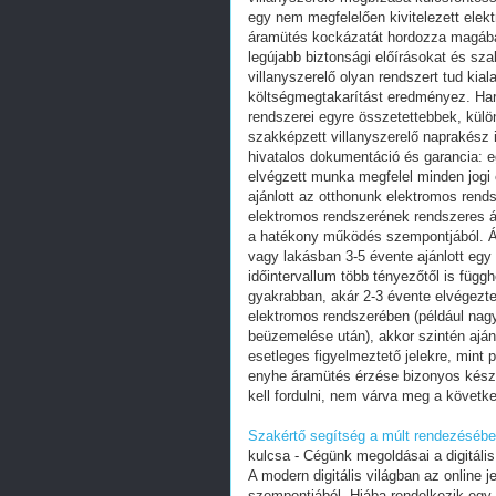
Szakértő segítség a múlt rendezésébe
kulcsa - Cégünk megoldásai a digitális
A modern digitális világban az online j
szempontjából. Hiába rendelkezik egy 