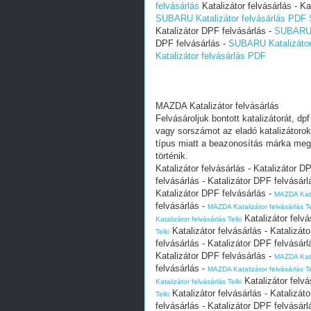
felvásárlás
Katalizátor felvásárlás - Ka
SUBARU Katalizátor felvásárlás PDF
Katalizátor DPF felvásárlás -
SUBARU K
DPF felvásárlás -
SUBARU Katalizátor 
Katalizátor felvásárlás PDF
MAZDA Katalizátor felvásárlás
Felvásároljuk bontott katalizátorát, dp
vagy sorszámot az eladó katalizátoro
típus miatt a beazonosítás márka meg
történik.
Katalizátor felvásárlás - Katalizátor D
felvásárlás - Katalizátor DPF felvásárl
Katalizátor DPF felvásárlás -
MAZDA Katal
felvásárlás -
MAZDA Katalizátor felvásárlás Te
Katalizátor felvá
Katalizátor felvásárlás Telki
Katalizátor felvásárlás - Katalizát
Telki
felvásárlás - Katalizátor DPF felvásárl
Katalizátor DPF felvásárlás -
MAZDA Katal
felvásárlás -
MAZDA Katalizátor felvásárlás Te
Katalizátor felvá
Katalizátor felvásárlás Telki
Katalizátor felvásárlás - Katalizát
Telki
felvásárlás - Katalizátor DPF felvásárl