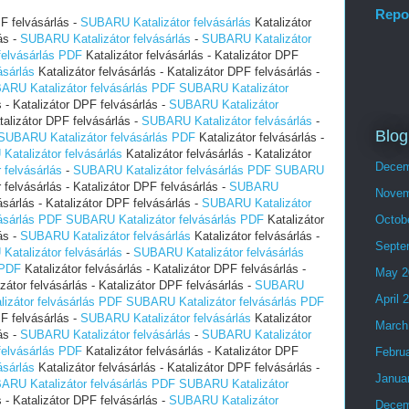
Repo
PF felvásárlás -
SUBARU Katalizátor felvásárlás
Katalizátor
ás -
SUBARU Katalizátor felvásárlás
-
SUBARU Katalizátor
felvásárlás PDF
Katalizátor felvásárlás - Katalizátor DPF
ásárlás
Katalizátor felvásárlás - Katalizátor DPF felvásárlás -
ARU Katalizátor felvásárlás PDF
SUBARU Katalizátor
s - Katalizátor DPF felvásárlás -
SUBARU Katalizátor
talizátor DPF felvásárlás -
SUBARU Katalizátor felvásárlás
-
Blog
SUBARU Katalizátor felvásárlás PDF
Katalizátor felvásárlás -
atalizátor felvásárlás
Katalizátor felvásárlás - Katalizátor
Decem
felvásárlás
-
SUBARU Katalizátor felvásárlás PDF
SUBARU
 felvásárlás - Katalizátor DPF felvásárlás -
SUBARU
Novem
ásárlás - Katalizátor DPF felvásárlás -
SUBARU Katalizátor
ásárlás PDF
SUBARU Katalizátor felvásárlás PDF
Katalizátor
Octob
ás -
SUBARU Katalizátor felvásárlás
Katalizátor felvásárlás -
Septe
atalizátor felvásárlás
-
SUBARU Katalizátor felvásárlás
 PDF
Katalizátor felvásárlás - Katalizátor DPF felvásárlás -
May 2
zátor felvásárlás - Katalizátor DPF felvásárlás -
SUBARU
April 
zátor felvásárlás PDF
SUBARU Katalizátor felvásárlás PDF
PF felvásárlás -
SUBARU Katalizátor felvásárlás
Katalizátor
March
ás -
SUBARU Katalizátor felvásárlás
-
SUBARU Katalizátor
felvásárlás PDF
Katalizátor felvásárlás - Katalizátor DPF
Febru
ásárlás
Katalizátor felvásárlás - Katalizátor DPF felvásárlás -
Janua
ARU Katalizátor felvásárlás PDF
SUBARU Katalizátor
s - Katalizátor DPF felvásárlás -
SUBARU Katalizátor
Decem