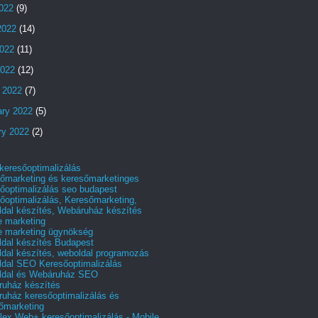
2022
(9)
2022
(14)
022
(11)
2022
(12)
 2022
(7)
ary 2022
(5)
ry 2022
(2)
 keresőoptimalizálás
őmarketing és keresőmarketinges
őoptimalizálás seo budapest
őoptimalizálás, Keresőmarketing,
dal készítés, Webáruház készítés
e marketing
e marketing ügynökség
dal készítés Budapest
dal készítés, weboldal programozás
dal SEO Keresőoptimalizálás
ldal és Webáruház SEO
uház készítés
uház keresőoptimalizálás és
őmarketing
ex Web+ keresőoptimalizálás - Mobile