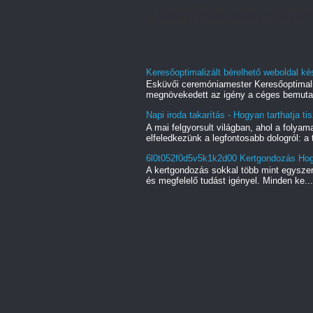
A kertgondozás sokkal több mint egyszer
és megfelelő tudást igényel. Minden ke...
Keresőoptimalizált bérelhető weboldal ké
Esküvői ceremóniamester Keresőoptimali
megnövekedett az igény a céges bemutat
Napi iroda takarítás - Hogyan tarthatja t
A mai felgyorsult világban, ahol a folya
elfeledkezünk a legfontosabb dologról: a t
6l0t052f0d5v5k1k2d00 Kertgondozás Hogya
A kertgondozás sokkal több mint egyszer
és megfelelő tudást igényel. Minden ke...