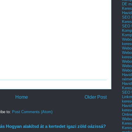
DE m
Keres
Havid
SEO 
Keres
SEO 
Kompl
Kompl
Webol
keres
Webol
Webol
keres
Webol
Webol
Webol
Havid
néme
Havid
Keres
SEO Ü
Home
Older Post
Linkm
keres
Havid
keres
ibe to:
Post Comments (Atom)
Onlin
Webol
Keres
 Hogyan alakítsd át a kertedet igazi zöld oázissá?
Keres