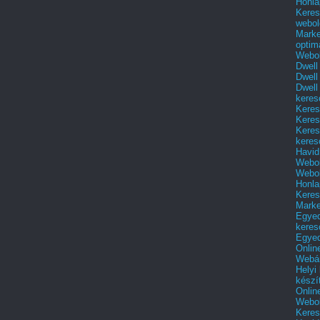
Honla
Keres
webol
Marke
optim
Webol
Dwell
Dwell
Dwell
keres
Keres
Keres
Keres
keres
Havid
Webol
Webol
Honla
Keres
Mark
Egyed
keres
Egyed
Onlin
Webár
Helyi
készí
Onlin
Webol
Keres