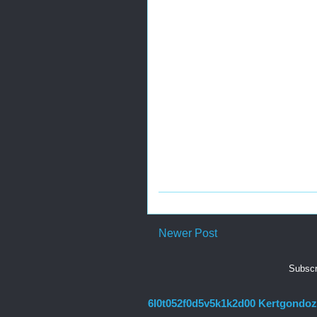
Newer Post
Subscr
6l0t052f0d5v5k1k2d00 Kertgondozás