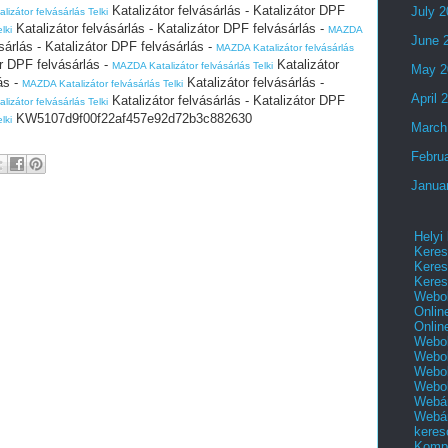
Katalizátor felvásárlás - Katalizátor DPF
July 
izátor felvásárlás Telki
Katalizátor felvásárlás - Katalizátor DPF felvásárlás -
lki
MAZDA
June 
sárlás - Katalizátor DPF felvásárlás -
MAZDA Katalizátor felvásárlás
or DPF felvásárlás -
Katalizátor
MAZDA Katalizátor felvásárlás Telki
May 2
ás -
Katalizátor felvásárlás -
MAZDA Katalizátor felvásárlás Telki
April 
Katalizátor felvásárlás - Katalizátor DPF
izátor felvásárlás Telki
KW5107d9f00f22af457e92d72b3c882630
lki
March
Febru
Janua
Helyi
Keres
Keres
Keres
Webol
Onlin
Onlin
Webol
Webol
Webol
Webo
Webár
Webár
keres
Kompl