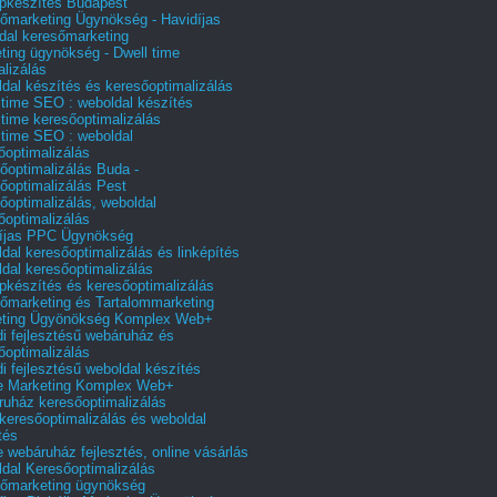
pkészítés Budapest
őmarketing Ügynökség - Havidíjas
dal keresőmarketing
ting ügynökség - Dwell time
alizálás
dal készítés és keresőoptimalizálás
 time SEO : weboldal készítés
 time keresőoptimalizálás
 time SEO : weboldal
őoptimalizálás
őoptimalizálás Buda -
őoptimalizálás Pest
őoptimalizálás, weboldal
őoptimalizálás
íjas PPC Ügynökség
dal keresőoptimalizálás és linképítés
dal keresőoptimalizálás
pkészítés és keresőoptimalizálás
őmarketing és Tartalommarketing
eting Ügyönökség Komplex Web+
i fejlesztésű webáruház és
őoptimalizálás
i fejlesztésű weboldal készítés
e Marketing Komplex Web+
uház keresőoptimalizálás
 keresőoptimalizálás és weboldal
tés
e webáruház fejlesztés, online vásárlás
dal Keresőoptimalizálás
őmarketing ügynökség