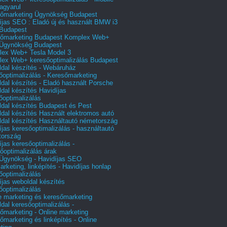
agyarul
őmarketing Ügynökség Budapest
íjas SEO : Eladó új és használt BMW i3
Budapest
őmarketing Budapest Komplex Web+
Ügynökség Budapest
ex Web+ Tesla Model 3
ex Web+ keresőoptimalizálás Budapest
dal készítés - Webáruház
őoptimalizálás - Keresőmarketing
dal készítés - Eladó használt Porsche
dal készítés Havidíjas
őoptimalizálás
dal készítés Budapest és Pest
dal készítés Használt elektromos autó
dal készítés Használtautó németország
íjas keresőoptimalizálás - használtautó
tország
íjas keresőoptimalizálás -
őoptimalizálás árak
gynökség - Havidíjas SEO
arketing, linképítés - Havidíjas honlap
őoptimalizálás
íjas weboldal készítés
őoptimalizálás
e marketing és keresőmarketing
dal keresőoptimalizálás -
őmarketing - Online marketing
őmarketing és linképítés - Online