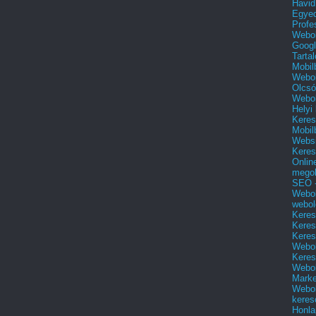
Havid
Egyed
Profe
Webol
Googl
Tarta
Mobil
Webol
Olcsó
Webol
Helyi
Keres
Mobil
Websi
Keres
Onlin
mego
SEO -
Webol
webol
Keres
Keres
Keres
Webol
Keres
Webol
Marke
Webol
keres
Honla