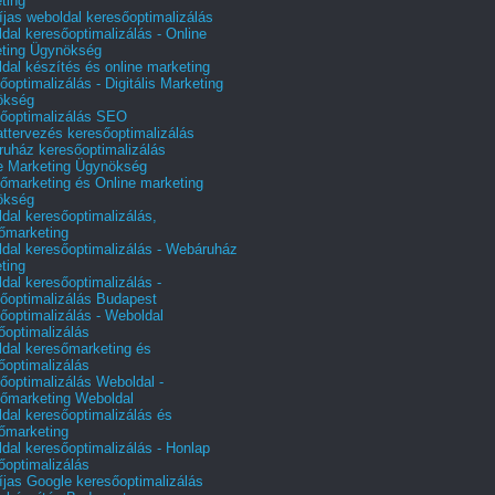
ting
íjas weboldal keresőoptimalizálás
dal keresőoptimalizálás - Online
ting Ügynökség
dal készítés és online marketing
őoptimalizálás - Digitális Marketing
ökség
őoptimalizálás SEO
attervezés keresőoptimalizálás
uház keresőoptimalizálás
e Marketing Ügynökség
őmarketing és Online marketing
ökség
dal keresőoptimalizálás,
őmarketing
dal keresőoptimalizálás - Webáruház
ting
dal keresőoptimalizálás -
őoptimalizálás Budapest
őoptimalizálás - Weboldal
őoptimalizálás
dal keresőmarketing és
őoptimalizálás
őoptimalizálás Weboldal -
őmarketing Weboldal
dal keresőoptimalizálás és
őmarketing
dal keresőoptimalizálás - Honlap
őoptimalizálás
íjas Google keresőoptimalizálás