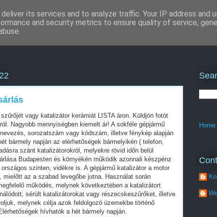
deliver its services and to analyze traffic. Your IP address and 
formance and security metrics to ensure quality of service, gen
abuse.
Sear
22
sárlás
f szűrőjét vagy katalizátor kerámiát LISTA áron. Küldjön fotót
król. Nagyobb mennyiségben kiemelt ár! A sokféle gépjármű
Home
nevezés, sorozatszám vagy kódszám, illetve fénykép alapján
ét bármely napján az elérhetőségek bármelyikén ( telefon,
ladásra szánt katalizátorokról, melyekre rövid időn belül
Cont
vásárlása Budapesten és környékén működik azonnali készpénz
országos szinten, vidékre is. A gépjármű katalizátor a motor
, mielőtt az a szabad levegőbe jutna. Használat során
Ko
megfelelő működés, melynek következtében a katalizátort
We
nálódott, sérült katalizátorokat vagy részecskeszűrőket, illetve
ároljuk, melynek célja azok feldolgozó üzemekbe történő
 Elérhetőségek hívhatók a hét bármely napján.