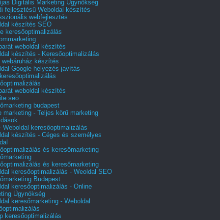
íjas Digitális Marketing Ügynökség
i fejlesztésű Weboldal készítés
sszionális webfejlesztés
dal készítés SEO
e keresőoptimalizálás
lommarketing
barát weboldal készítés
dal készítés - Keresőoptimalizálás
 webáruház készítés
dal Google helyezés javítás
 keresőoptimalizálás
őoptimalizálás
barát weboldal készítés
te seo
őmarketing budapest
e marketing - Teljes körű marketing
ldások
 Weboldal keresőoptimalizálás
dal készítés - Céges és személyes
dal
őoptimalizálás és keresőmarketing
őmarketing
őoptimalizálás és keresőmarketing
dal keresőoptimalizálás - Weoldal SEO
őmarketing Budapest
dal keresőoptimalizálás - Online
ting Ügynökség
dal keresőmarketing - Weboldal
őoptimalizálás
p keresőoptimalizálás