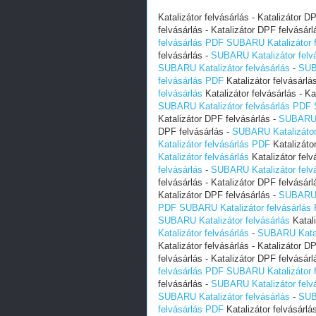
Katalizátor felvásárlás - Katalizátor D
felvásárlás - Katalizátor DPF felvásárl
felvásárlás PDF
SUBARU Katalizátor 
felvásárlás -
SUBARU Katalizátor felv
SUBARU Katalizátor felvásárlás
-
SUB
felvásárlás PDF
Katalizátor felvásárlá
felvásárlás
Katalizátor felvásárlás - Ka
SUBARU Katalizátor felvásárlás PDF
Katalizátor DPF felvásárlás -
SUBARU K
DPF felvásárlás -
SUBARU Katalizátor 
Katalizátor felvásárlás PDF
Katalizátor
Katalizátor felvásárlás
Katalizátor felv
felvásárlás
-
SUBARU Katalizátor felv
felvásárlás - Katalizátor DPF felvásárl
Katalizátor DPF felvásárlás -
SUBARU K
PDF
SUBARU Katalizátor felvásárlás
SUBARU Katalizátor felvásárlás
Katali
Katalizátor felvásárlás
-
SUBARU Katali
Katalizátor felvásárlás - Katalizátor D
felvásárlás - Katalizátor DPF felvásárl
felvásárlás PDF
SUBARU Katalizátor 
felvásárlás -
SUBARU Katalizátor felv
SUBARU Katalizátor felvásárlás
-
SUB
felvásárlás PDF
Katalizátor felvásárlá