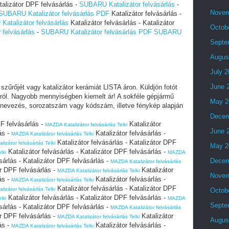
talizátor DPF felvásárlás -
SUBARU Katalizátor felvásárlás
-
Novem
SUBARU Katalizátor felvásárlás PDF
Katalizátor felvásárlás -
atalizátor felvásárlás
Katalizátor felvásárlás - Katalizátor
Octob
felvásárlás
-
SUBARU Katalizátor felvásárlás PDF
SUBARU
Septe
Augus
July 
June 
f szűrőjét vagy katalizátor kerámiát LISTA áron. Küldjön fotót
król. Nagyobb mennyiségben kiemelt ár! A sokféle gépjármű
May 2
nevezés, sorozatszám vagy kódszám, illetve fénykép alapján
Decem
PF felvásárlás -
Katalizátor
MAZDA Katalizátor felvásárlás Telki
June 
ás -
Katalizátor felvásárlás -
MAZDA Katalizátor felvásárlás Telki
Katalizátor felvásárlás - Katalizátor DPF
izátor felvásárlás Telki
May 2
Katalizátor felvásárlás - Katalizátor DPF felvásárlás -
lki
MAZDA
sárlás - Katalizátor DPF felvásárlás -
Decem
MAZDA Katalizátor felvásárlás
or DPF felvásárlás -
Katalizátor
MAZDA Katalizátor felvásárlás Telki
Novem
ás -
Katalizátor felvásárlás -
MAZDA Katalizátor felvásárlás Telki
Katalizátor felvásárlás - Katalizátor DPF
izátor felvásárlás Telki
Octob
Katalizátor felvásárlás - Katalizátor DPF felvásárlás -
lki
MAZDA
Septe
sárlás - Katalizátor DPF felvásárlás -
MAZDA Katalizátor felvásárlás
or DPF felvásárlás -
Katalizátor
MAZDA Katalizátor felvásárlás Telki
Augus
ás -
Katalizátor felvásárlás -
MAZDA Katalizátor felvásárlás Telki