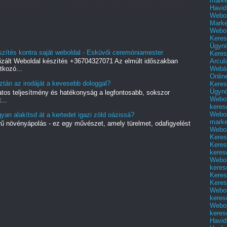
marke
ű növényápolás - ez egy művészet, amely türelmet, odafigyelést
Havid
Webol
Marke
Webol
Keres
Ügyn
szítés kontra saját weboldal - Esküvői ceremóniamester
Keres
Arcul
zált Weboldal készítés +36704327071 Az elmúlt időszakban
Webár
kozó...
Onlin
isztán az irodáját a kevesebb dologgal?
Keres
Ügyn
matos teljesítmény és hatékonyság a legfontosabb, sokszor
Webol
...
keres
Webol
n alakítsd át a kertedet igazi zöld oázissá?
marke
ű növényápolás - ez egy művészet, amely türelmet, odafigyelést
Webol
Keres
Keres
keres
Webol
keres
Keres
Keres
Webol
keres
Webol
keres
Havid