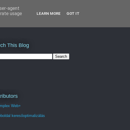
user-agent
erate usage
LEARN MORE
GOT IT
ch This Blog
ributors
mplex Web+
boldal keresőoptimalizálás