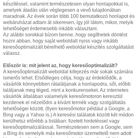
készítéssel, valamint természetesen olyan honlapokkal is,
amelyek átadás után véglegesen a vevő tulajdonában
maradnak. Az évek során több 100 bemutatkozó honlapot és
webáruházat adtam át sikeresen, így jól látom, mikor, melyik
lehetőséget érdemesebb inkább választani.
Az alábbi sorokkal bízom benne, hogy segíthetek döntést
hozni abban, hogy saját weboldalt nyiss vagy inkább
keresőoptimalizált bérelhető weboldal készítés szolgáltatást
válassz.
Először is: mit jelent az, hogy keresőoptimalizált?
A keresőoptimalizált weboldal kifejezés már sokak számára
ismerős lehet. Elsődleges célja, hogy az érdeklődők, a
vásárlók könnyebben rátaláljanak a honlapodra, sőt, előbb
találjanak meg téged, mint a konkurenseket. Az internetes
vásárlók általában valamelyik keresőmotoron keresztül
kezdenek el nézelődni a kívánt termék vagy szolgáltatás
lehetőségei között. (Ilyen keresőmotor például a Google, a
Bing vagy a Yahoo is.) A keresési találatok között két módon
kerülhetsz előrébb a listában: fizetett hirdetéssel vagy
keresőoptimalizálással. Természetesen sem a Google, sem
a Bing és semelyik más keresőmotor üzemeltető nem adott