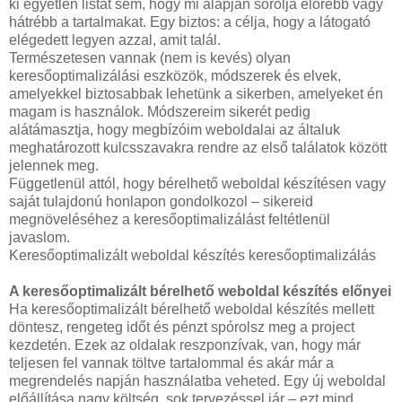
ki egyetlen listát sem, hogy mi alapján sorolja előrébb vagy
hátrébb a tartalmakat. Egy biztos: a célja, hogy a látogató
elégedett legyen azzal, amit talál.
Természetesen vannak (nem is kevés) olyan
keresőoptimalizálási eszközök, módszerek és elvek,
amelyekkel biztosabbak lehetünk a sikerben, amelyeket én
magam is használok. Módszereim sikerét pedig
alátámasztja, hogy megbízóim weboldalai az általuk
meghatározott kulcsszavakra rendre az első találatok között
jelennek meg.
Függetlenül attól, hogy bérelhető weboldal készítésen vagy
saját tulajdonú honlapon gondolkozol – sikereid
megnöveléséhez a keresőoptimalizálást feltétlenül
javaslom.
Keresőoptimalizált weboldal készítés keresőoptimalizálás
A keresőoptimalizált bérelhető weboldal készítés előnyei
Ha keresőoptimalizált bérelhető weboldal készítés mellett
döntesz, rengeteg időt és pénzt spórolsz meg a project
kezdetén. Ezek az oldalak reszponzívak, van, hogy már
teljesen fel vannak töltve tartalommal és akár már a
megrendelés napján használatba veheted. Egy új weboldal
előállítása nagy költség, sok tervezéssel jár – ezt mind