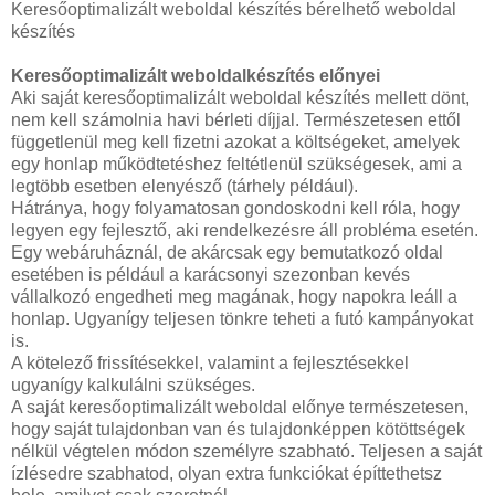
Keresőoptimalizált weboldal készítés bérelhető weboldal
készítés
Keresőoptimalizált weboldalkészítés előnyei
Aki saját keresőoptimalizált weboldal készítés mellett dönt,
nem kell számolnia havi bérleti díjjal. Természetesen ettől
függetlenül meg kell fizetni azokat a költségeket, amelyek
egy honlap működtetéshez feltétlenül szükségesek, ami a
legtöbb esetben elenyésző (tárhely például).
Hátránya, hogy folyamatosan gondoskodni kell róla, hogy
legyen egy fejlesztő, aki rendelkezésre áll probléma esetén.
Egy webáruháznál, de akárcsak egy bemutatkozó oldal
esetében is például a karácsonyi szezonban kevés
vállalkozó engedheti meg magának, hogy napokra leáll a
honlap. Ugyanígy teljesen tönkre teheti a futó kampányokat
is.
A kötelező frissítésekkel, valamint a fejlesztésekkel
ugyanígy kalkulálni szükséges.
A saját keresőoptimalizált weboldal előnye természetesen,
hogy saját tulajdonban van és tulajdonképpen kötöttségek
nélkül végtelen módon személyre szabható. Teljesen a saját
ízlésedre szabhatod, olyan extra funkciókat építtethetsz