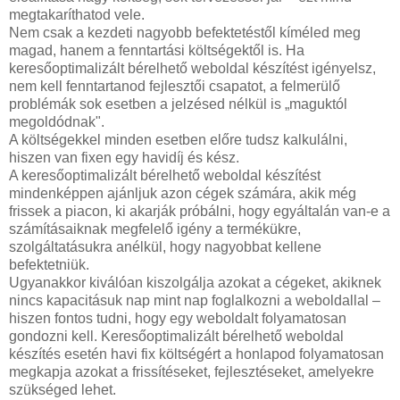
megtakaríthatod vele.
Nem csak a kezdeti nagyobb befektetéstől kíméled meg
magad, hanem a fenntartási költségektől is. Ha
keresőoptimalizált bérelhető weboldal készítést igényelsz,
nem kell fenntartanod fejlesztői csapatot, a felmerülő
problémák sok esetben a jelzésed nélkül is „maguktól
megoldódnak".
A költségekkel minden esetben előre tudsz kalkulálni,
hiszen van fixen egy havidíj és kész.
A keresőoptimalizált bérelhető weboldal készítést
mindenképpen ajánljuk azon cégek számára, akik még
frissek a piacon, ki akarják próbálni, hogy egyáltalán van-e a
számításaiknak megfelelő igény a termékükre,
szolgáltatásukra anélkül, hogy nagyobbat kellene
befektetniük.
Ugyanakkor kiválóan kiszolgálja azokat a cégeket, akiknek
nincs kapacitásuk nap mint nap foglalkozni a weboldallal –
hiszen fontos tudni, hogy egy weboldalt folyamatosan
gondozni kell. Keresőoptimalizált bérelhető weboldal
készítés esetén havi fix költségért a honlapod folyamatosan
megkapja azokat a frissítéseket, fejlesztéseket, amelyekre
szükséged lehet.