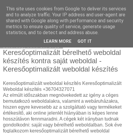
This site uses cookies from Google to deliver its services
Social SEO
and to analyze traffic. Your IP address and user-agent are
shared with Google along with performance and security
metrics to ensure quality of service, generate usage
statistics, and to detect and address abuse.
▼
LEARN MORE
GOT IT
Saturday, June 25, 2022
Keresőoptimalizált bérelhető weboldal
készítés kontra saját weboldal -
Keresőoptimalizált weboldal készítés
Keresőoptimalizált weboldal készítés Keresőoptimalizált
Weboldal készítés +36704327071
Az elmúlt időszakban megnövekedett az igény a céges
bemutatkozó weboldalakra, valamint a webáruházakra,
hiszen egyre kevesebb az a szolgáltató vagy termékeket
értékesítő, aki online jelenlét hiányában is képes lenne
hosszútávon fennmaradni. A cégek két irányban tudnak
gondolkodni: saját vagy bérelhető weboldalban. Sok éve
foglalkozom keresőoptimalizált bérelhető weboldal