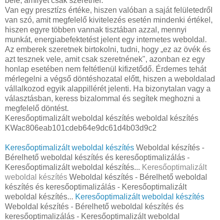
bele, amilyet csak szeretnél.
Van egy presztízs értéke, hiszen valóban a saját felületedről
van szó, amit megfelelő kivitelezés esetén mindenki értékel,
hiszen egyre többen vannak tisztában azzal, mennyi
munkát, energiabefektetést jelent egy internetes weboldal.
Az emberek szeretnek birtokolni, tudni, hogy „ez az övék és
azt tesznek vele, amit csak szeretnének", azonban ez egy
honlap esetében nem feltétlenül kifizetődő. Érdemes tehát
mérlegelni a végső döntéshozatal előtt, hiszen a weboldalad
vállalkozod egyik alappillérét jelenti. Ha bizonytalan vagy a
választásban, keress bizalommal és segítek meghozni a
megfelelő döntést.
Keresőoptimalizált weboldal készítés weboldal készítés
KWac806eab101cdeb64e9dc61d4b03d9c2
Keresőoptimalizált weboldal készítés
Weboldal készítés -
Bérelhető weboldal készítés és keresőoptimalizálás -
Keresőoptimalizált weboldal készítés...
Keresőoptimalizált
weboldal készítés
Weboldal készítés - Bérelhető weboldal
készítés és keresőoptimalizálás - Keresőoptimalizált
weboldal készítés...
Keresőoptimalizált weboldal készítés
Weboldal készítés - Bérelhető weboldal készítés és
keresőoptimalizálás - Keresőoptimalizált weboldal